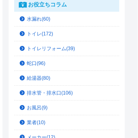
お役立ちコラム
水漏れ(60)
トイレ(172)
トイレリフォーム(39)
蛇口(96)
給湯器(80)
排水管・排水口(106)
お風呂(9)
業者(10)
メーカー(12)