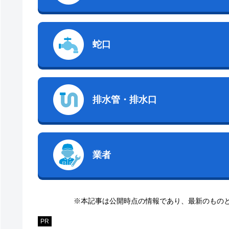
蛇口
排水管・排水口
業者
※本記事は公開時点の情報であり、最新のもの
PR