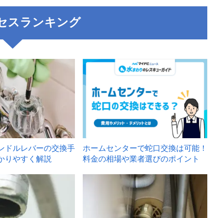
セスランキング
3
ンドルレバーの交換手
ホームセンターで蛇口交換は可能！
かりやすく解説
料金の相場や業者選びのポイント
6