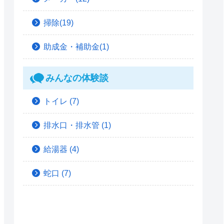
掃除(19)
助成金・補助金(1)
みんなの体験談
トイレ
(7)
排水口・排水管
(1)
給湯器
(4)
蛇口
(7)