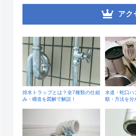
アク
1
2
排水トラップとは？全7種類の仕組
水道・蛇口ハ
み・構造を図解で解説！
順・方法を分
4
5