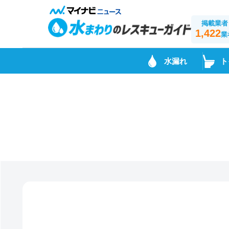
掲載業者
1,422
業
水漏れ
ト