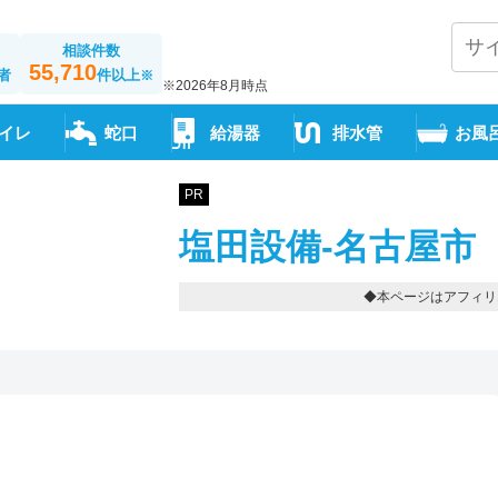
相談件数
55,710
者
件以上
※
※2026年8月時点
イレ
蛇口
給湯器
排水管
お風
PR
塩田設備-名古屋市
◆本ページはアフィリ