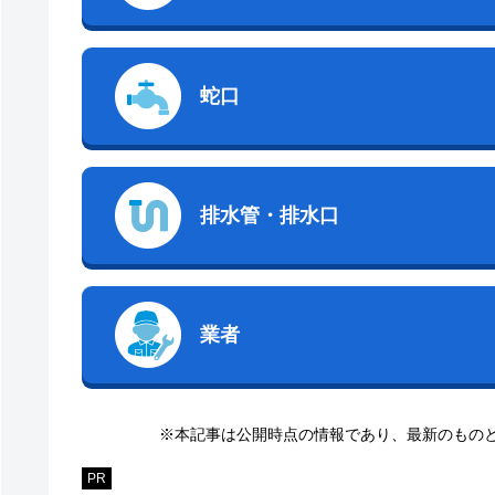
蛇口
排水管・排水口
業者
※本記事は公開時点の情報であり、最新のもの
PR