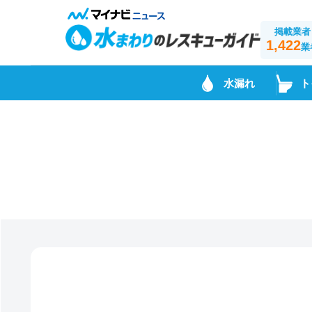
掲載業者
1,422
業
水漏れ
ト