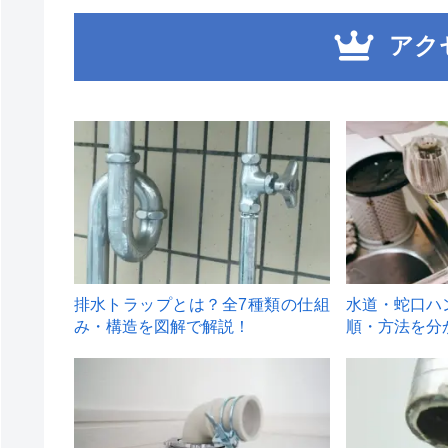
アク
1
2
排水トラップとは？全7種類の仕組
水道・蛇口ハ
み・構造を図解で解説！
順・方法を分
4
5