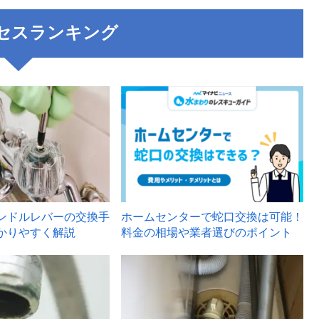
セスランキング
3
ンドルレバーの交換手
ホームセンターで蛇口交換は可能！
かりやすく解説
料金の相場や業者選びのポイント
6