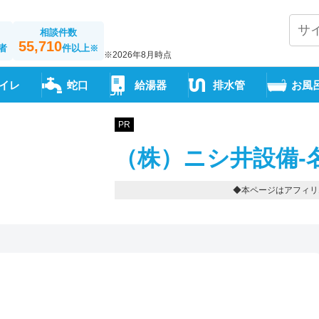
相談件数
55,710
者
件以上
※
※2026年8月時点
イレ
蛇口
給湯器
排水管
お風
PR
（株）ニシ井設備-
◆本ページはアフィリ