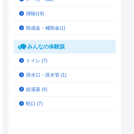
掃除(19)
助成金・補助金(1)
みんなの体験談
トイレ
(7)
排水口・排水管
(1)
給湯器
(4)
蛇口
(7)