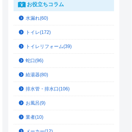
お役立ちコラム
水漏れ(60)
トイレ(172)
トイレリフォーム(39)
蛇口(96)
給湯器(80)
排水管・排水口(106)
お風呂(9)
業者(10)
メーカー(12)