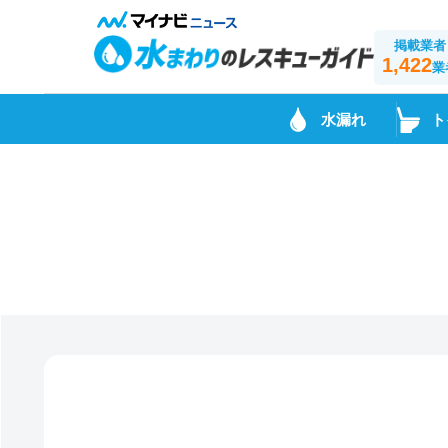
掲載業者
1,422
業
水漏れ
ト