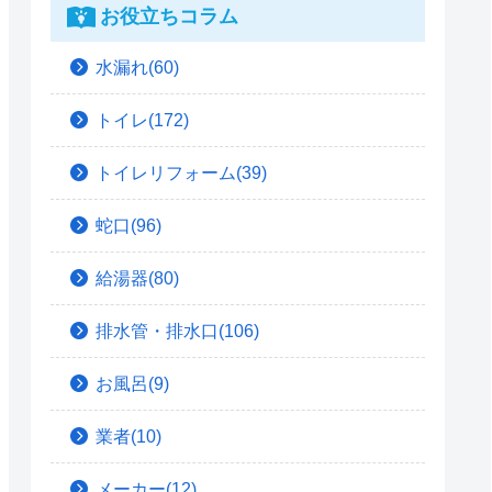
お役立ちコラム
水漏れ(60)
トイレ(172)
トイレリフォーム(39)
蛇口(96)
給湯器(80)
排水管・排水口(106)
お風呂(9)
業者(10)
メーカー(12)