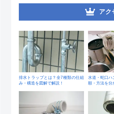
アク
1
2
排水トラップとは？全7種類の仕組
水道・蛇口ハ
み・構造を図解で解説！
順・方法を分
4
5