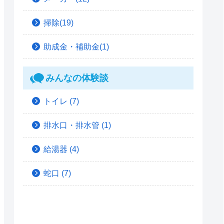
掃除(19)
助成金・補助金(1)
みんなの体験談
トイレ
(7)
排水口・排水管
(1)
給湯器
(4)
蛇口
(7)