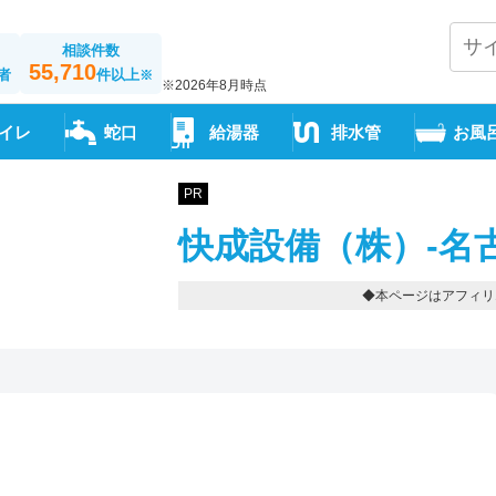
相談件数
55,710
者
件以上
※
※2026年8月時点
イレ
蛇口
給湯器
排水管
お風
PR
快成設備（株）-名
◆本ページはアフィリ