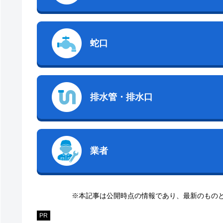
蛇口
排水管・排水口
業者
※本記事は公開時点の情報であり、最新のもの
PR