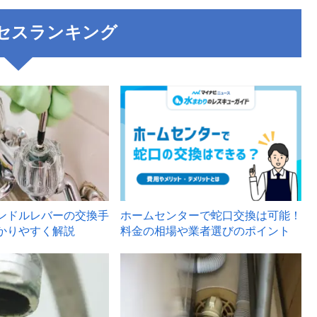
セスランキング
3
ンドルレバーの交換手
ホームセンターで蛇口交換は可能！
かりやすく解説
料金の相場や業者選びのポイント
6