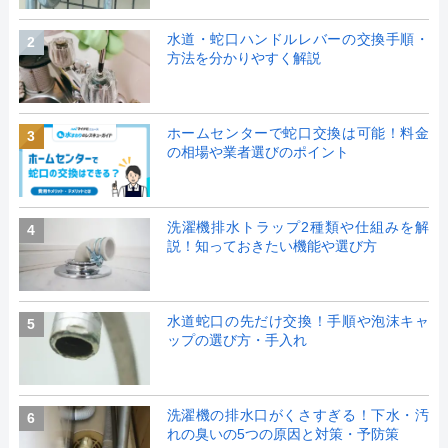
水道・蛇口ハンドルレバーの交換手順・
2
方法を分かりやすく解説
ホームセンターで蛇口交換は可能！料金
3
の相場や業者選びのポイント
洗濯機排水トラップ2種類や仕組みを解
4
説！知っておきたい機能や選び方
水道蛇口の先だけ交換！手順や泡沫キャ
5
ップの選び方・手入れ
洗濯機の排水口がくさすぎる！下水・汚
6
れの臭いの5つの原因と対策・予防策