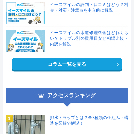
イースマイルの評判・口コミはどう？料
金・対応・注意点を中立的に解説
イースマイルの水道修理料金はどれくら
い？トラブル別の費用目安と相場比較・
内訳を解説
コラム一覧を見る
アクセスランキング
排水トラップとは？全7種類の仕組み・構
1
造を図解で解説！