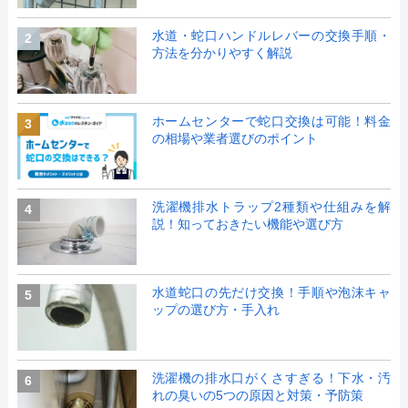
水道・蛇口ハンドルレバーの交換手順・
2
方法を分かりやすく解説
ホームセンターで蛇口交換は可能！料金
3
の相場や業者選びのポイント
洗濯機排水トラップ2種類や仕組みを解
4
説！知っておきたい機能や選び方
水道蛇口の先だけ交換！手順や泡沫キャ
5
ップの選び方・手入れ
洗濯機の排水口がくさすぎる！下水・汚
6
れの臭いの5つの原因と対策・予防策