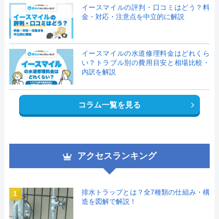
イースマイルの評判・口コミはどう？料
金・対応・注意点を中立的に解説
イースマイルの水道修理料金はどれくら
い？トラブル別の費用目安と相場比較・
内訳を解説
コラム一覧を見る
アクセスランキング
排水トラップとは？全7種類の仕組み・構
1
造を図解で解説！