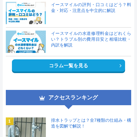
イースマイルの評判・口コミはどう？料
金・対応・注意点を中立的に解説
イースマイルの水道修理料金はどれくら
い？トラブル別の費用目安と相場比較・
内訳を解説
コラム一覧を見る
アクセスランキング
排水トラップとは？全7種類の仕組み・構
1
造を図解で解説！