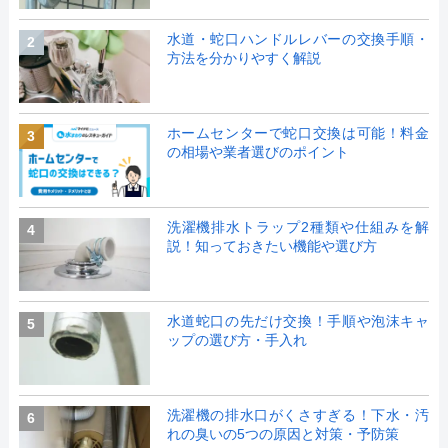
水道・蛇口ハンドルレバーの交換手順・
2
方法を分かりやすく解説
ホームセンターで蛇口交換は可能！料金
3
の相場や業者選びのポイント
洗濯機排水トラップ2種類や仕組みを解
4
説！知っておきたい機能や選び方
水道蛇口の先だけ交換！手順や泡沫キャ
5
ップの選び方・手入れ
洗濯機の排水口がくさすぎる！下水・汚
6
れの臭いの5つの原因と対策・予防策