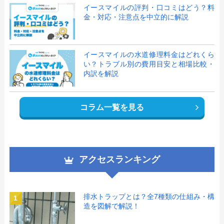
イースマイルの評判・口コミはどう？料
金・対応・注意点を中立的に解説
イースマイルの水道修理料金はどれくら
い？トラブル別の費用目安と相場比較・
内訳を解説
コラム一覧を見る
アクセスランキング
排水トラップとは？全7種類の仕組み・構
1
造を図解で解説！