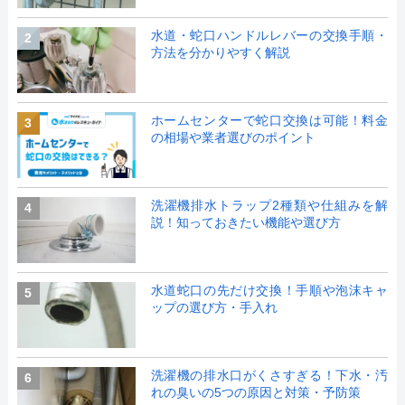
水道・蛇口ハンドルレバーの交換手順・
2
方法を分かりやすく解説
ホームセンターで蛇口交換は可能！料金
3
の相場や業者選びのポイント
洗濯機排水トラップ2種類や仕組みを解
4
説！知っておきたい機能や選び方
水道蛇口の先だけ交換！手順や泡沫キャ
5
ップの選び方・手入れ
洗濯機の排水口がくさすぎる！下水・汚
6
れの臭いの5つの原因と対策・予防策