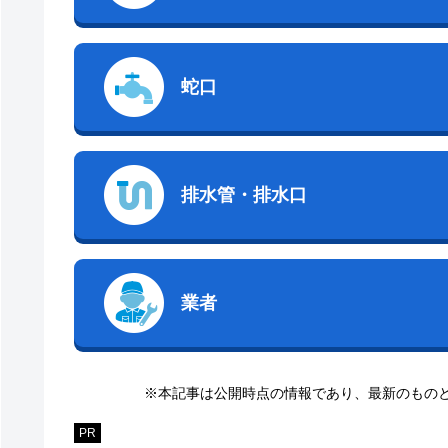
蛇口
排水管・排水口
業者
※本記事は公開時点の情報であり、最新のもの
PR