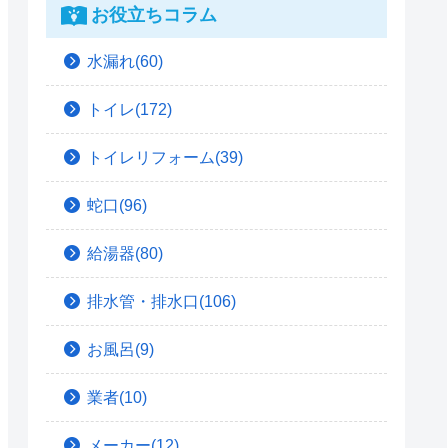
お役立ちコラム
水漏れ(60)
トイレ(172)
トイレリフォーム(39)
蛇口(96)
給湯器(80)
排水管・排水口(106)
お風呂(9)
業者(10)
メーカー(12)