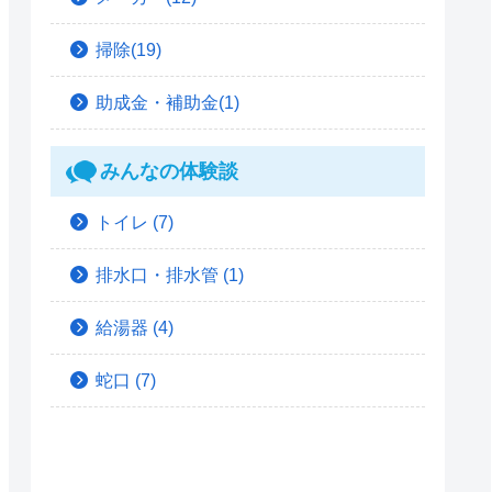
掃除(19)
助成金・補助金(1)
みんなの体験談
トイレ
(7)
排水口・排水管
(1)
給湯器
(4)
蛇口
(7)