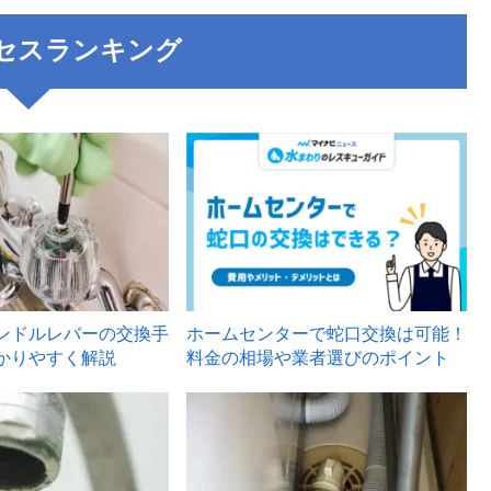
セスランキング
3
ンドルレバーの交換手
ホームセンターで蛇口交換は可能！
かりやすく解説
料金の相場や業者選びのポイント
6