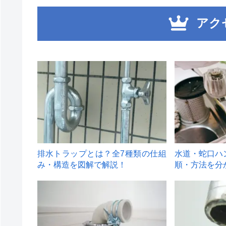
アク
1
2
排水トラップとは？全7種類の仕組
水道・蛇口ハ
み・構造を図解で解説！
順・方法を分
4
5