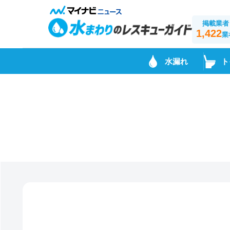
掲載業者
1,422
業
水漏れ
ト