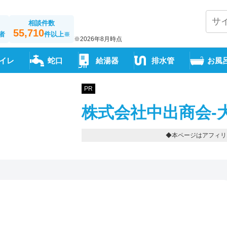
相談件数
55,710
者
件以上
※
※2026年8月時点
イレ
蛇口
給湯器
排水管
お風
PR
株式会社中出商会-
◆本ページはアフィリ