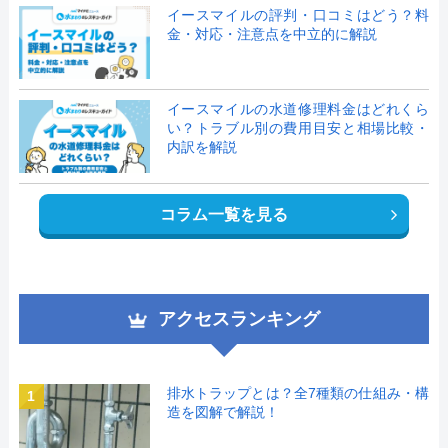
イースマイルの評判・口コミはどう？料
金・対応・注意点を中立的に解説
イースマイルの水道修理料金はどれくら
い？トラブル別の費用目安と相場比較・
内訳を解説
コラム一覧を見る
アクセスランキング
排水トラップとは？全7種類の仕組み・構
1
造を図解で解説！