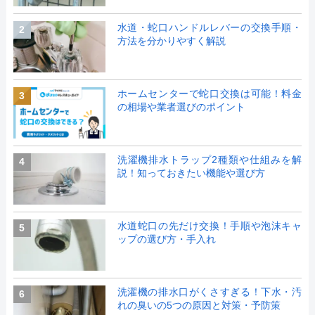
水道・蛇口ハンドルレバーの交換手順・
2
方法を分かりやすく解説
ホームセンターで蛇口交換は可能！料金
3
の相場や業者選びのポイント
洗濯機排水トラップ2種類や仕組みを解
4
説！知っておきたい機能や選び方
水道蛇口の先だけ交換！手順や泡沫キャ
5
ップの選び方・手入れ
洗濯機の排水口がくさすぎる！下水・汚
6
れの臭いの5つの原因と対策・予防策