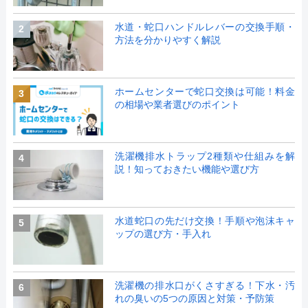
水道・蛇口ハンドルレバーの交換手順・
2
方法を分かりやすく解説
ホームセンターで蛇口交換は可能！料金
3
の相場や業者選びのポイント
洗濯機排水トラップ2種類や仕組みを解
4
説！知っておきたい機能や選び方
水道蛇口の先だけ交換！手順や泡沫キャ
5
ップの選び方・手入れ
洗濯機の排水口がくさすぎる！下水・汚
6
れの臭いの5つの原因と対策・予防策