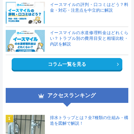
イースマイルの評判・口コミはどう？料
金・対応・注意点を中立的に解説
イースマイルの水道修理料金はどれくら
い？トラブル別の費用目安と相場比較・
内訳を解説
コラム一覧を見る
アクセスランキング
排水トラップとは？全7種類の仕組み・構
1
造を図解で解説！