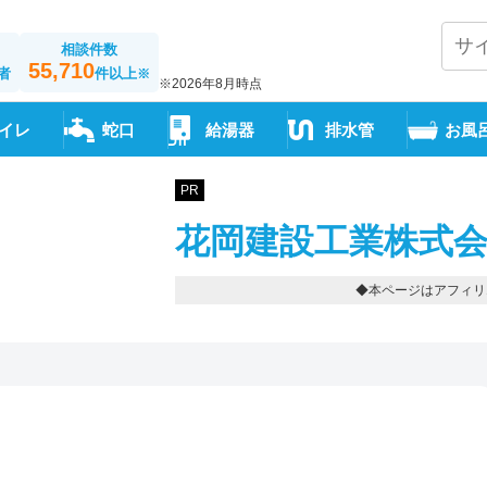
相談件数
55,710
者
件以上
※
※2026年8月時点
イレ
蛇口
給湯器
排水管
お風
PR
花岡建設工業株式会
◆本ページはアフィリ