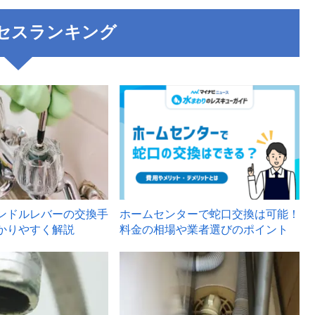
セスランキング
3
ンドルレバーの交換手
ホームセンターで蛇口交換は可能！
かりやすく解説
料金の相場や業者選びのポイント
6