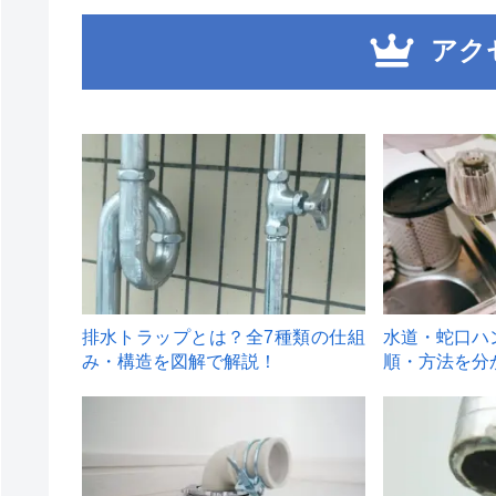
アク
1
2
排水トラップとは？全7種類の仕組
水道・蛇口ハ
み・構造を図解で解説！
順・方法を分
4
5