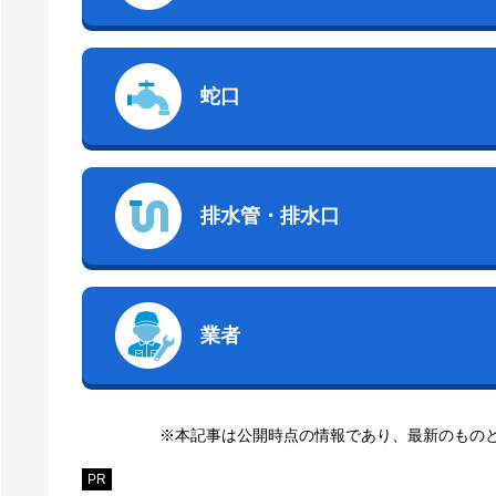
蛇口
排水管・排水口
業者
※本記事は公開時点の情報であり、最新のもの
PR