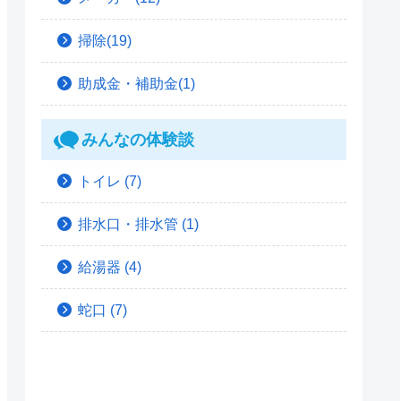
掃除(19)
助成金・補助金(1)
みんなの体験談
トイレ
(7)
排水口・排水管
(1)
給湯器
(4)
蛇口
(7)