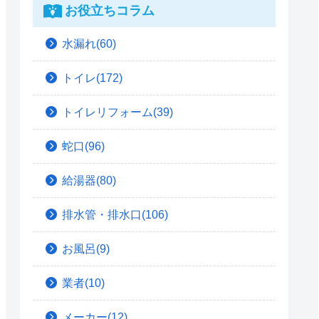
お役立ちコラム
水漏れ(60)
トイレ(172)
トイレリフォーム(39)
蛇口(96)
給湯器(80)
排水管・排水口(106)
お風呂(9)
業者(10)
メーカー(12)