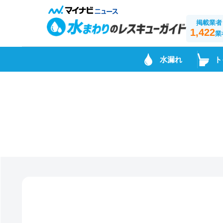
掲載業者
1,422
業
水漏れ
ト