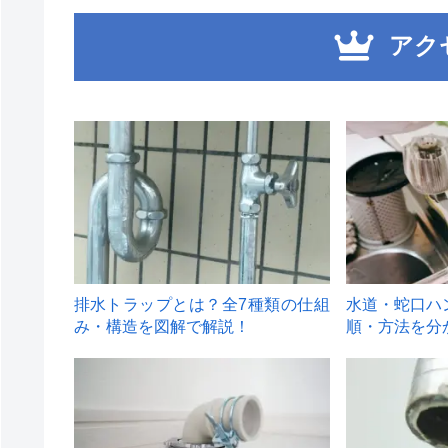
アク
1
2
排水トラップとは？全7種類の仕組
水道・蛇口ハ
み・構造を図解で解説！
順・方法を分
4
5