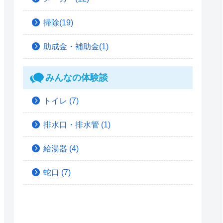
掃除(19)
助成金・補助金(1)
みんなの体験談
トイレ
(7)
排水口・排水管
(1)
給湯器
(4)
蛇口
(7)