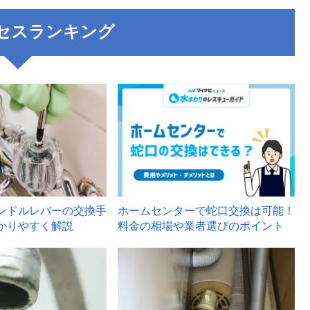
セスランキング
3
ンドルレバーの交換手
ホームセンターで蛇口交換は可能！
かりやすく解説
料金の相場や業者選びのポイント
6