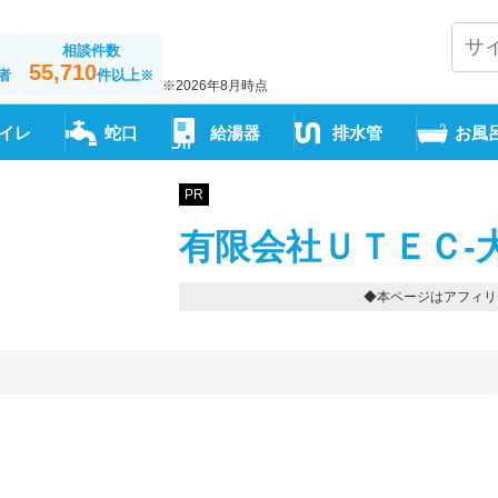
相談件数
55,710
者
件以上
※
※2026年8月時点
イレ
蛇口
給湯器
排水管
お風
PR
有限会社ＵＴＥＣ-
◆本ページはアフィリ