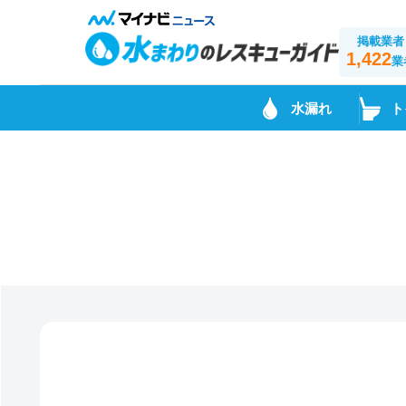
掲載業者
1,422
業
水漏れ
ト