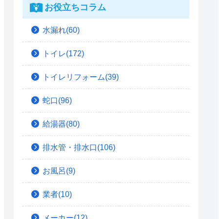
お役立ちコラム
水漏れ(60)
トイレ(172)
トイレリフォーム(39)
蛇口(96)
給湯器(80)
排水管・排水口(106)
お風呂(9)
業者(10)
メーカー(12)