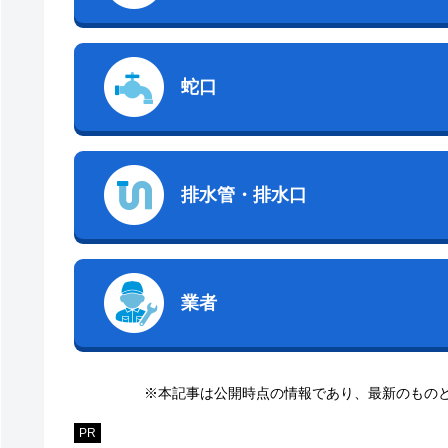
蛇口
排水管・排水口
業者
※本記事は公開時点の情報であり、最新のもの
PR