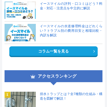
イースマイルの評判・口コミはどう？料
金・対応・注意点を中立的に解説
イースマイルの水道修理料金はどれくら
い？トラブル別の費用目安と相場比較・
内訳を解説
コラム一覧を見る
アクセスランキング
排水トラップとは？全7種類の仕組み・構
1
造を図解で解説！