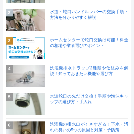
水道・蛇口ハンドルレバーの交換手順・
2
方法を分かりやすく解説
ホームセンターで蛇口交換は可能！料金
3
の相場や業者選びのポイント
洗濯機排水トラップ2種類や仕組みを解
4
説！知っておきたい機能や選び方
水道蛇口の先だけ交換！手順や泡沫キャ
5
ップの選び方・手入れ
洗濯機の排水口がくさすぎる！下水・汚
6
れの臭いの5つの原因と対策・予防策