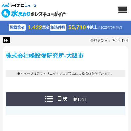
1,422
55,710
掲載業者
業者
相談件数
件以上
※2026年8月時点
PR
最終更新日： 2022.12.6
株式会社峰設備研究所-大阪市
◆本ページはアフィリエイトプログラムによる収益を得ています。
目次
[閉じる]