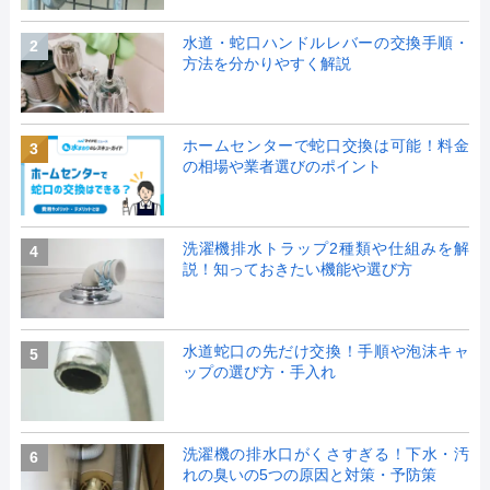
水道・蛇口ハンドルレバーの交換手順・
2
方法を分かりやすく解説
ホームセンターで蛇口交換は可能！料金
3
の相場や業者選びのポイント
洗濯機排水トラップ2種類や仕組みを解
4
説！知っておきたい機能や選び方
水道蛇口の先だけ交換！手順や泡沫キャ
5
ップの選び方・手入れ
洗濯機の排水口がくさすぎる！下水・汚
6
れの臭いの5つの原因と対策・予防策