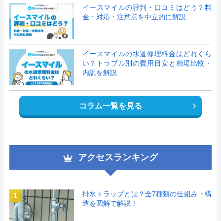
イースマイルの評判・口コミはどう？料
金・対応・注意点を中立的に解説
イースマイルの水道修理料金はどれくら
い？トラブル別の費用目安と相場比較・
内訳を解説
コラム一覧を見る
アクセスランキング
排水トラップとは？全7種類の仕組み・構
1
造を図解で解説！