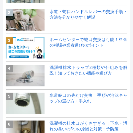
水道・蛇口ハンドルレバーの交換手順・
2
方法を分かりやすく解説
ホームセンターで蛇口交換は可能！料金
3
の相場や業者選びのポイント
洗濯機排水トラップ2種類や仕組みを解
4
説！知っておきたい機能や選び方
水道蛇口の先だけ交換！手順や泡沫キャ
5
ップの選び方・手入れ
洗濯機の排水口がくさすぎる！下水・汚
6
れの臭いの5つの原因と対策・予防策