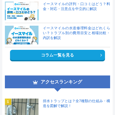
イースマイルの評判・口コミはどう？料
金・対応・注意点を中立的に解説
イースマイルの水道修理料金はどれくら
い？トラブル別の費用目安と相場比較・
内訳を解説
コラム一覧を見る
アクセスランキング
排水トラップとは？全7種類の仕組み・構
1
造を図解で解説！