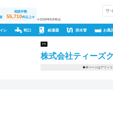
相談件数
55,710
者
件以上
※
※2026年8月時点
イレ
蛇口
給湯器
排水管
お風
PR
株式会社ティーズク
◆本ページはアフィリ