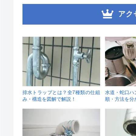
アク
1
2
排水トラップとは？全7種類の仕組
水道・蛇口ハ
み・構造を図解で解説！
順・方法を分
4
5