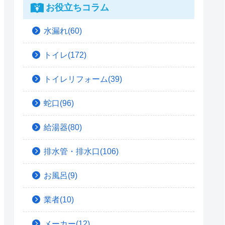
お役立ちコラム
水漏れ(60)
トイレ(172)
トイレリフォーム(39)
蛇口(96)
給湯器(80)
排水管・排水口(106)
お風呂(9)
業者(10)
メーカー(12)