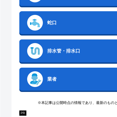
蛇口
排水管・排水口
業者
※本記事は公開時点の情報であり、最新のもの
PR