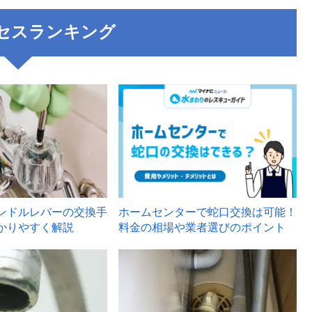
セスランキング
3
ンドルレバーの交換手
ホームセンターで蛇口交換は可能！
かりやすく解説
料金の相場や業者選びのポイント
6