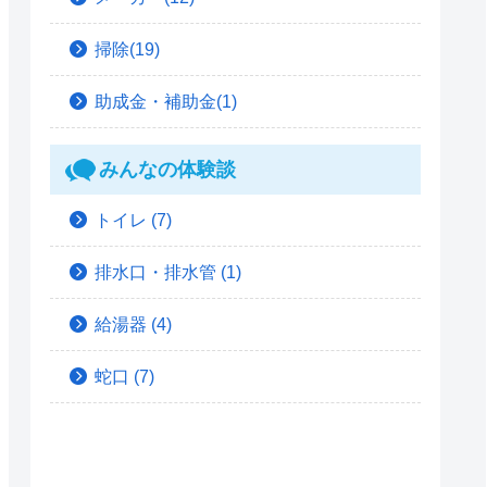
掃除(19)
助成金・補助金(1)
みんなの体験談
トイレ
(7)
排水口・排水管
(1)
給湯器
(4)
蛇口
(7)