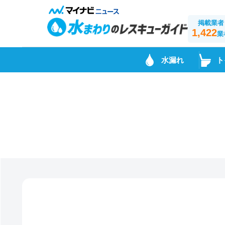
掲載業者
1,422
業
水漏れ
ト