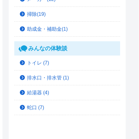
掃除(19)
助成金・補助金(1)
みんなの体験談
トイレ
(7)
排水口・排水管
(1)
給湯器
(4)
蛇口
(7)