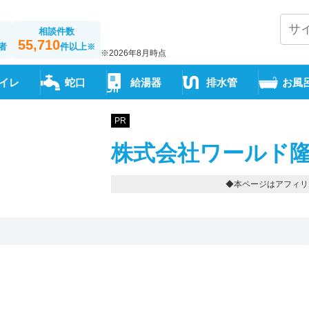
相談件数
55,710
者
件以上
※
※2026年8月時点
イレ
蛇口
給湯器
排水管
お風
PR
株式会社ワールド隆
◆本ページはアフィリ