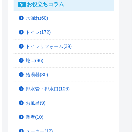
お役立ちコラム
水漏れ(60)
トイレ(172)
トイレリフォーム(39)
蛇口(96)
給湯器(80)
排水管・排水口(106)
お風呂(9)
業者(10)
メーカー(12)