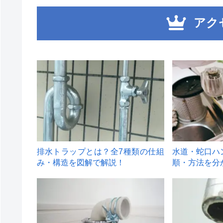
アク
1
2
排水トラップとは？全7種類の仕組
水道・蛇口ハ
み・構造を図解で解説！
順・方法を分
4
5