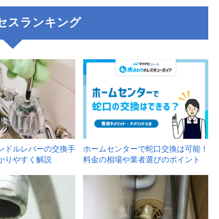
セスランキング
3
ンドルレバーの交換手
ホームセンターで蛇口交換は可能！
かりやすく解説
料金の相場や業者選びのポイント
6