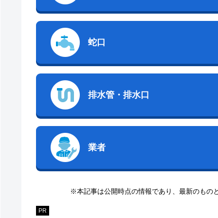
蛇口
排水管・排水口
業者
※本記事は公開時点の情報であり、最新のもの
PR