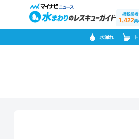
掲載業者
1,422
業
水漏れ
ト