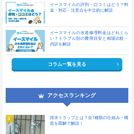
イースマイルの評判・口コミはどう？料
金・対応・注意点を中立的に解説
イースマイルの水道修理料金はどれくら
い？トラブル別の費用目安と相場比較・
内訳を解説
コラム一覧を見る
アクセスランキング
排水トラップとは？全7種類の仕組み・構
1
造を図解で解説！