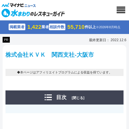
1,422
55,710
掲載業者
業者
相談件数
件以上
※2026年8月時点
PR
最終更新日： 2022.12.6
株式会社ＫＶＫ 関西支社-大阪市
◆本ページはアフィリエイトプログラムによる収益を得ています。
目次
[閉じる]