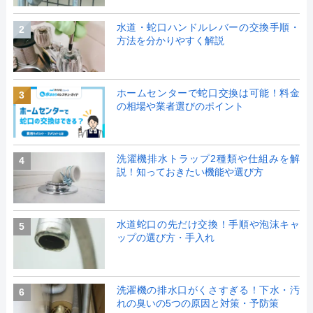
水道・蛇口ハンドルレバーの交換手順・
2
方法を分かりやすく解説
ホームセンターで蛇口交換は可能！料金
3
の相場や業者選びのポイント
洗濯機排水トラップ2種類や仕組みを解
4
説！知っておきたい機能や選び方
水道蛇口の先だけ交換！手順や泡沫キャ
5
ップの選び方・手入れ
洗濯機の排水口がくさすぎる！下水・汚
6
れの臭いの5つの原因と対策・予防策