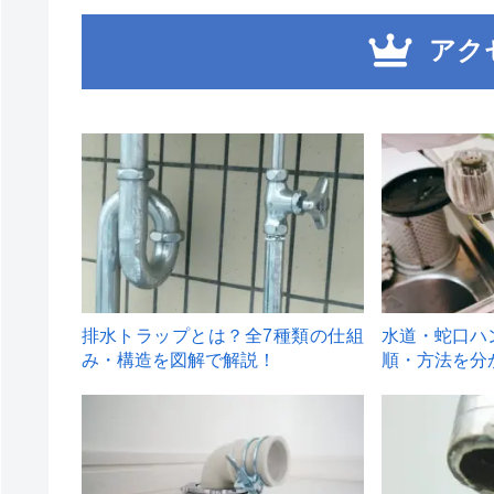
アク
1
2
排水トラップとは？全7種類の仕組
水道・蛇口ハ
み・構造を図解で解説！
順・方法を分
4
5