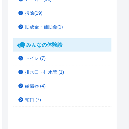
掃除(19)
助成金・補助金(1)
みんなの体験談
トイレ
(7)
排水口・排水管
(1)
給湯器
(4)
蛇口
(7)