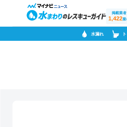
掲載業者
1,422
業
水漏れ
ト