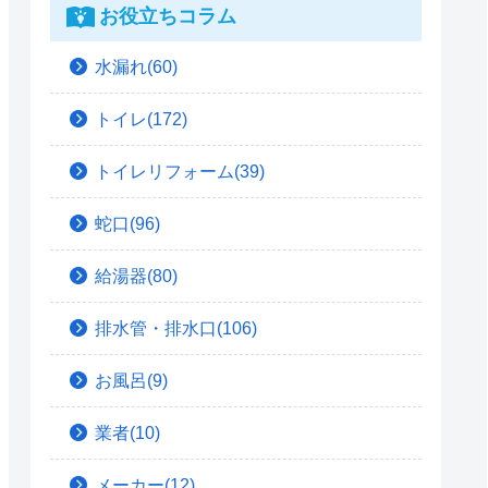
お役立ちコラム
水漏れ(60)
トイレ(172)
トイレリフォーム(39)
蛇口(96)
給湯器(80)
排水管・排水口(106)
お風呂(9)
業者(10)
メーカー(12)