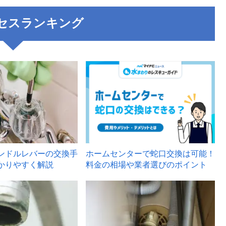
セスランキング
3
ンドルレバーの交換手
ホームセンターで蛇口交換は可能！
かりやすく解説
料金の相場や業者選びのポイント
6