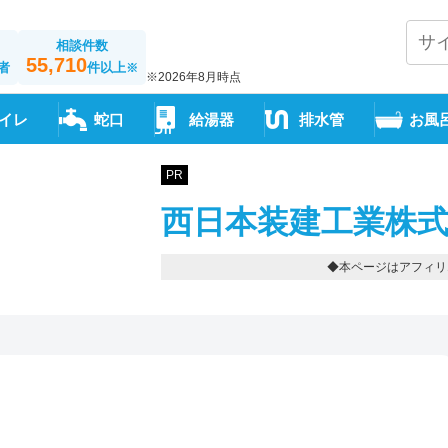
相談件数
55,710
者
件以上
※
※2026年8月時点
イレ
蛇口
給湯器
排水管
お風
PR
西日本装建工業株式
◆本ページはアフィリ