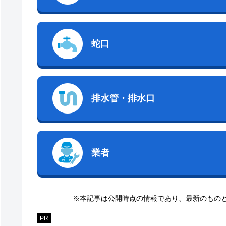
蛇口
排水管・排水口
業者
※本記事は公開時点の情報であり、最新のもの
PR