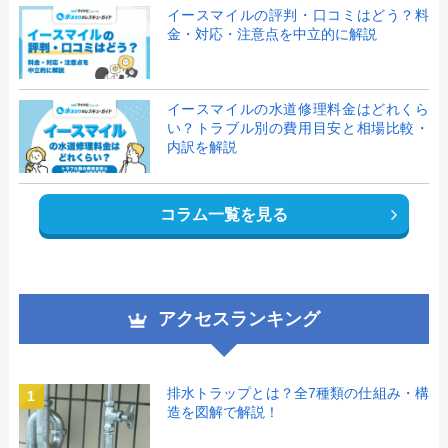
イースマイルの評判・口コミはどう？料
金・対応・注意点を中立的に解説
イースマイルの水道修理料金はどれくら
い？トラブル別の費用目安と相場比較・
内訳を解説
コラム一覧を見る
アクセスランキング
排水トラップとは？全7種類の仕組み・構
1
造を図解で解説！