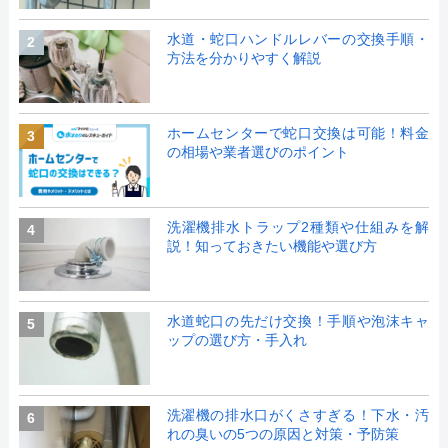
水道・蛇口ハンドルレバーの交換手順・
2
方法を分かりやすく解説
ホームセンターで蛇口交換は可能！料金
3
の相場や業者選びのポイント
洗濯機排水トラップ2種類や仕組みを解
4
説！知っておきたい機能や選び方
水道蛇口の先だけ交換！手順や泡沫キャ
5
ップの選び方・手入れ
洗濯機の排水口がくさすぎる！下水・汚
6
れの臭いの5つの原因と対策・予防策