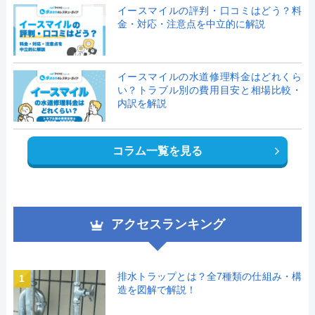
イースマイルの評判・口コミはどう？料
金・対応・注意点を中立的に解説
イースマイルの水道修理料金はどれくら
い？トラブル別の費用目安と相場比較・
内訳を解説
コラム一覧を見る
アクセスランキング
排水トラップとは？全7種類の仕組み・構
1
造を図解で解説！