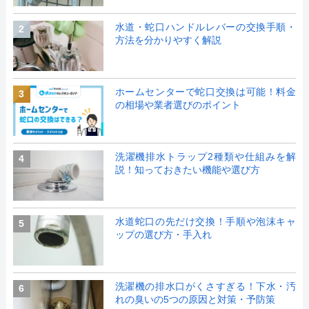
水道・蛇口ハンドルレバーの交換手順・
2
方法を分かりやすく解説
ホームセンターで蛇口交換は可能！料金
3
の相場や業者選びのポイント
洗濯機排水トラップ2種類や仕組みを解
4
説！知っておきたい機能や選び方
水道蛇口の先だけ交換！手順や泡沫キャ
5
ップの選び方・手入れ
洗濯機の排水口がくさすぎる！下水・汚
6
れの臭いの5つの原因と対策・予防策