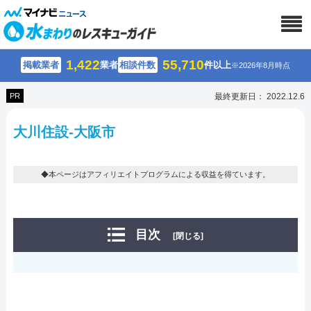
1,422
55,710
掲載業者
業者
相談件数
件以上
※2026年8月時点
PR
最終更新日： 2022.12.6
大川住設-大阪市
◆本ページはアフィリエイトプログラムによる収益を得ています。
目次
[閉じる]