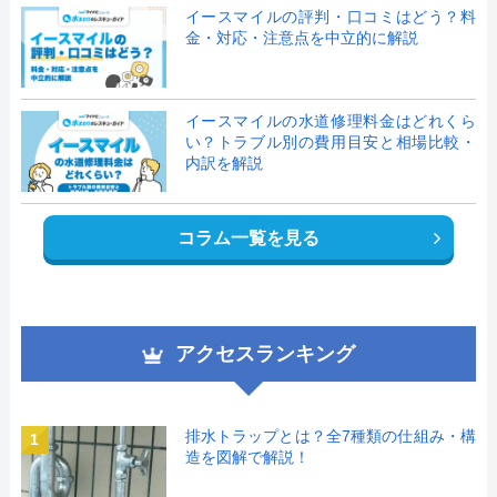
イースマイルの評判・口コミはどう？料
金・対応・注意点を中立的に解説
イースマイルの水道修理料金はどれくら
い？トラブル別の費用目安と相場比較・
内訳を解説
コラム一覧を見る
アクセスランキング
排水トラップとは？全7種類の仕組み・構
1
造を図解で解説！