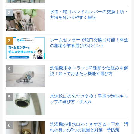
水道・蛇口ハンドルレバーの交換手順・
2
方法を分かりやすく解説
ホームセンターで蛇口交換は可能！料金
3
の相場や業者選びのポイント
洗濯機排水トラップ2種類や仕組みを解
4
説！知っておきたい機能や選び方
水道蛇口の先だけ交換！手順や泡沫キャ
5
ップの選び方・手入れ
洗濯機の排水口がくさすぎる！下水・汚
6
れの臭いの5つの原因と対策・予防策