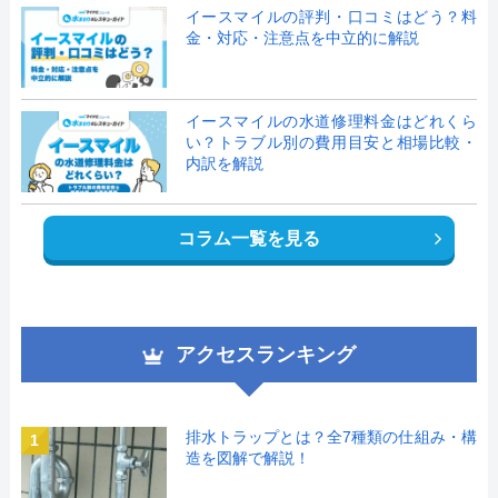
イースマイルの評判・口コミはどう？料
金・対応・注意点を中立的に解説
イースマイルの水道修理料金はどれくら
い？トラブル別の費用目安と相場比較・
内訳を解説
コラム一覧を見る
アクセスランキング
排水トラップとは？全7種類の仕組み・構
1
造を図解で解説！