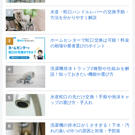
水道・蛇口ハンドルレバーの交換手順・
2
方法を分かりやすく解説
ホームセンターで蛇口交換は可能！料金
3
の相場や業者選びのポイント
洗濯機排水トラップ2種類や仕組みを解
4
説！知っておきたい機能や選び方
水道蛇口の先だけ交換！手順や泡沫キャ
5
ップの選び方・手入れ
洗濯機の排水口がくさすぎる！下水・汚
6
れの臭いの5つの原因と対策・予防策