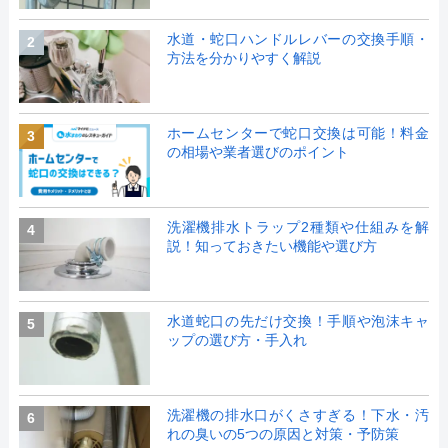
水道・蛇口ハンドルレバーの交換手順・
2
方法を分かりやすく解説
ホームセンターで蛇口交換は可能！料金
3
の相場や業者選びのポイント
洗濯機排水トラップ2種類や仕組みを解
4
説！知っておきたい機能や選び方
水道蛇口の先だけ交換！手順や泡沫キャ
5
ップの選び方・手入れ
洗濯機の排水口がくさすぎる！下水・汚
6
れの臭いの5つの原因と対策・予防策