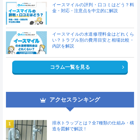
イースマイルの評判・口コミはどう？料
金・対応・注意点を中立的に解説
イースマイルの水道修理料金はどれくら
い？トラブル別の費用目安と相場比較・
内訳を解説
コラム一覧を見る
アクセスランキング
排水トラップとは？全7種類の仕組み・構
1
造を図解で解説！