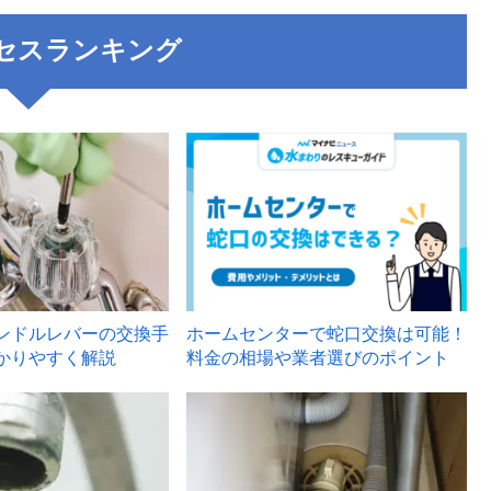
セスランキング
3
ンドルレバーの交換手
ホームセンターで蛇口交換は可能！
かりやすく解説
料金の相場や業者選びのポイント
6