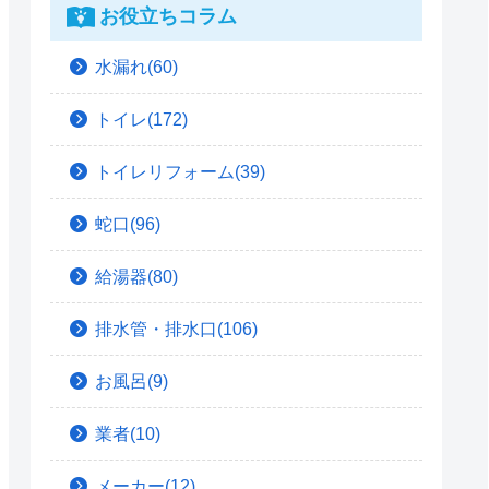
お役立ちコラム
水漏れ(60)
トイレ(172)
トイレリフォーム(39)
蛇口(96)
給湯器(80)
排水管・排水口(106)
お風呂(9)
業者(10)
メーカー(12)