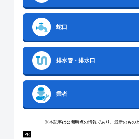
蛇口
排水管・排水口
業者
※本記事は公開時点の情報であり、最新のもの
PR