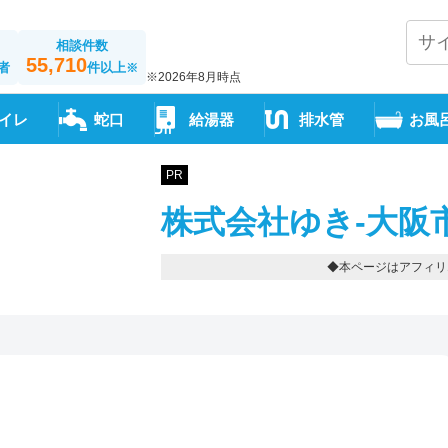
相談件数
55,710
者
件以上
※
※2026年8月時点
イレ
蛇口
給湯器
排水管
お風
PR
株式会社ゆき-大阪
◆本ページはアフィリ