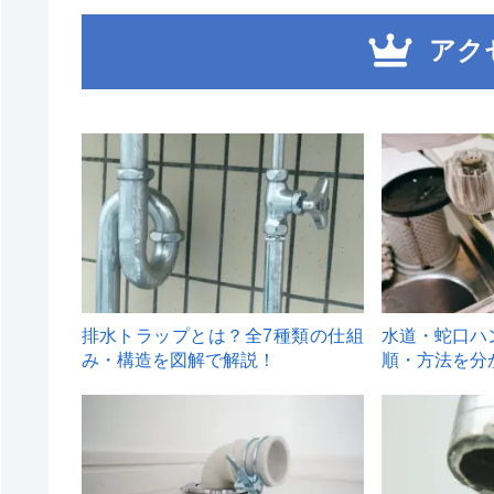
アク
1
2
排水トラップとは？全7種類の仕組
水道・蛇口ハ
み・構造を図解で解説！
順・方法を分
4
5