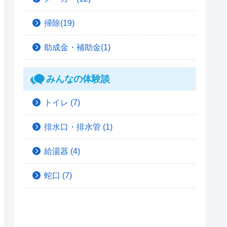
掃除(19)
助成金・補助金(1)
みんなの体験談
トイレ
(7)
排水口・排水管
(1)
給湯器
(4)
蛇口
(7)