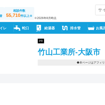
相談件数
55,710
者
件以上
※
※2026年8月時点
イレ
蛇口
給湯器
排水管
お風
PR
竹山工業所-大阪市
◆本ページはアフィリ