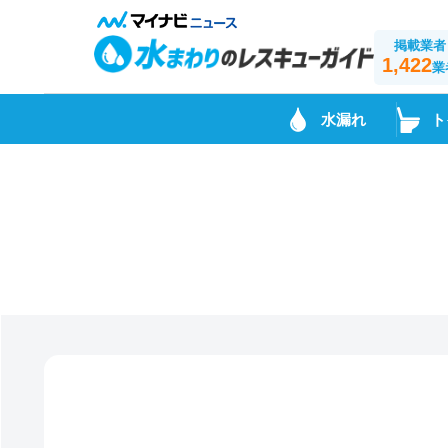
掲載業者
1,422
業
水漏れ
ト