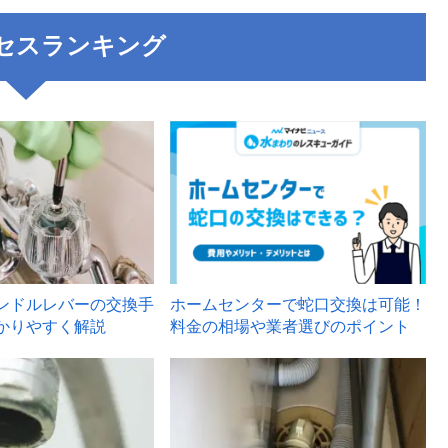
セスランキング
3
ンドルレバーの交換手
ホームセンターで蛇口交換は可能！
かりやすく解説
料金の相場や業者選びのポイント
6