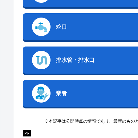
蛇口
排水管・排水口
業者
※本記事は公開時点の情報であり、最新のもの
PR