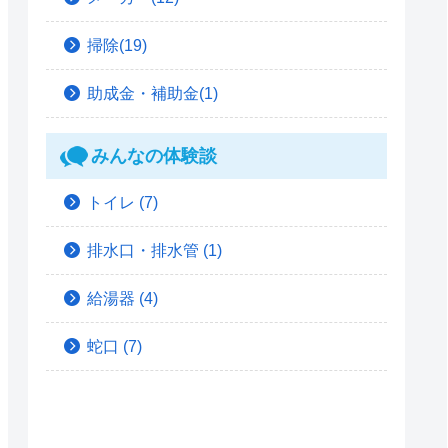
掃除(19)
助成金・補助金(1)
みんなの体験談
トイレ
(7)
排水口・排水管
(1)
給湯器
(4)
蛇口
(7)