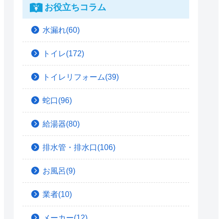
お役立ちコラム
水漏れ(60)
トイレ(172)
トイレリフォーム(39)
蛇口(96)
給湯器(80)
排水管・排水口(106)
お風呂(9)
業者(10)
メーカー(12)