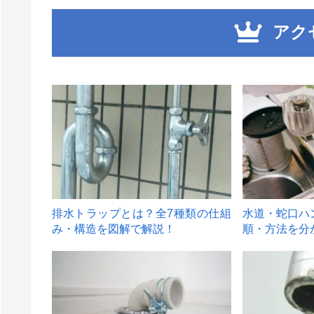
アク
1
2
排水トラップとは？全7種類の仕組
水道・蛇口ハ
み・構造を図解で解説！
順・方法を分
4
5