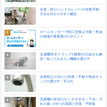
水道・蛇口ハンドルレバーの交換手順・
2
方法を分かりやすく解説
ホームセンターで蛇口交換は可能！料金
3
の相場や業者選びのポイント
洗濯機排水トラップ2種類や仕組みを解
4
説！知っておきたい機能や選び方
水道蛇口の先だけ交換！手順や泡沫キャ
5
ップの選び方・手入れ
洗濯機の排水口がくさすぎる！下水・汚
6
れの臭いの5つの原因と対策・予防策