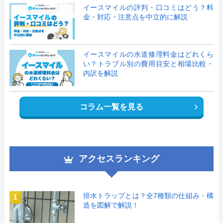
イースマイルの評判・口コミはどう？料
金・対応・注意点を中立的に解説
イースマイルの水道修理料金はどれくら
い？トラブル別の費用目安と相場比較・
内訳を解説
コラム一覧を見る
アクセスランキング
排水トラップとは？全7種類の仕組み・構
1
造を図解で解説！