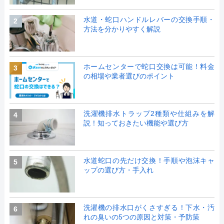
水道・蛇口ハンドルレバーの交換手順・
2
方法を分かりやすく解説
ホームセンターで蛇口交換は可能！料金
3
の相場や業者選びのポイント
洗濯機排水トラップ2種類や仕組みを解
4
説！知っておきたい機能や選び方
水道蛇口の先だけ交換！手順や泡沫キャ
5
ップの選び方・手入れ
洗濯機の排水口がくさすぎる！下水・汚
6
れの臭いの5つの原因と対策・予防策