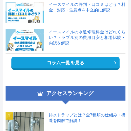
イースマイルの評判・口コミはどう？料
金・対応・注意点を中立的に解説
イースマイルの水道修理料金はどれくら
い？トラブル別の費用目安と相場比較・
内訳を解説
コラム一覧を見る
アクセスランキング
排水トラップとは？全7種類の仕組み・構
1
造を図解で解説！