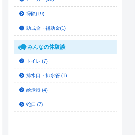
掃除(19)
助成金・補助金(1)
みんなの体験談
トイレ
(7)
排水口・排水管
(1)
給湯器
(4)
蛇口
(7)