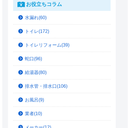
お役立ちコラム
水漏れ(60)
トイレ(172)
トイレリフォーム(39)
蛇口(96)
給湯器(80)
排水管・排水口(106)
お風呂(9)
業者(10)
メーカー(12)