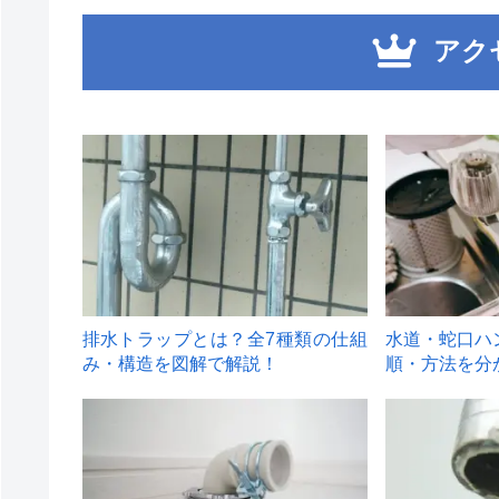
アク
1
2
排水トラップとは？全7種類の仕組
水道・蛇口ハ
み・構造を図解で解説！
順・方法を分
4
5