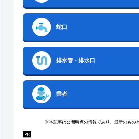
蛇口
排水管・排水口
業者
※本記事は公開時点の情報であり、最新のもの
PR