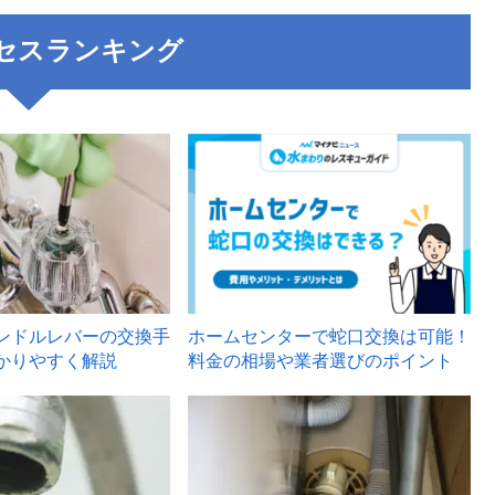
セスランキング
3
ンドルレバーの交換手
ホームセンターで蛇口交換は可能！
かりやすく解説
料金の相場や業者選びのポイント
6