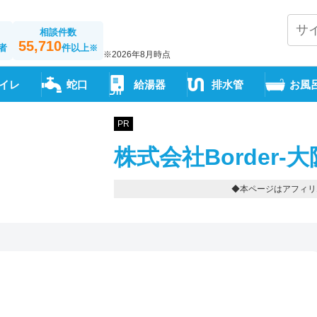
相談件数
55,710
者
件以上
※
※2026年8月時点
イレ
蛇口
給湯器
排水管
お風
PR
株式会社Border-
◆本ページはアフィリ