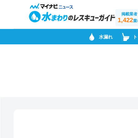
掲載業者
1,422
業
水漏れ
ト