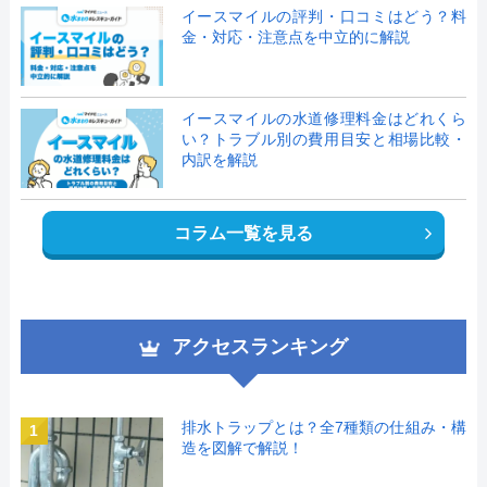
イースマイルの評判・口コミはどう？料
金・対応・注意点を中立的に解説
イースマイルの水道修理料金はどれくら
い？トラブル別の費用目安と相場比較・
内訳を解説
コラム一覧を見る
アクセスランキング
排水トラップとは？全7種類の仕組み・構
1
造を図解で解説！