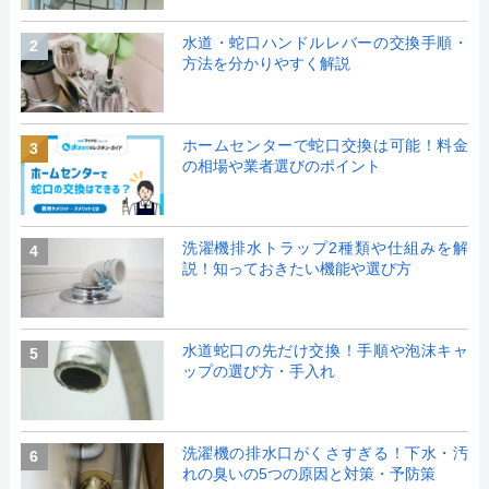
水道・蛇口ハンドルレバーの交換手順・
2
方法を分かりやすく解説
ホームセンターで蛇口交換は可能！料金
3
の相場や業者選びのポイント
洗濯機排水トラップ2種類や仕組みを解
4
説！知っておきたい機能や選び方
水道蛇口の先だけ交換！手順や泡沫キャ
5
ップの選び方・手入れ
洗濯機の排水口がくさすぎる！下水・汚
6
れの臭いの5つの原因と対策・予防策