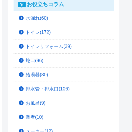
お役立ちコラム
水漏れ(60)
トイレ(172)
トイレリフォーム(39)
蛇口(96)
給湯器(80)
排水管・排水口(106)
お風呂(9)
業者(10)
メーカー(12)