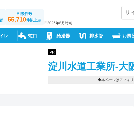
相談件数
55,710
者
件以上
※
※2026年8月時点
イレ
蛇口
給湯器
排水管
お風
PR
淀川水道工業所-大
◆本ページはアフィリ