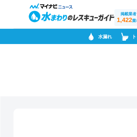
掲載業者
1,422
業
水漏れ
ト