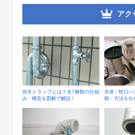
アク
1
2
排水トラップとは？全7種類の仕組
水道・蛇口ハ
み・構造を図解で解説！
順・方法を分
4
5