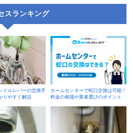
セスランキング
3
ンドルレバーの交換手
ホームセンターで蛇口交換は可能！
かりやすく解説
料金の相場や業者選びのポイント
6