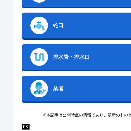
蛇口
排水管・排水口
業者
※本記事は公開時点の情報であり、最新のもの
PR