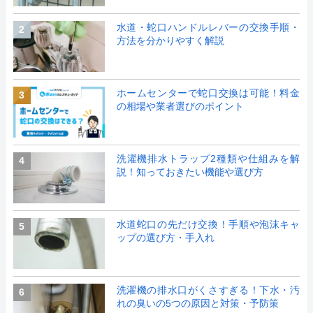
水道・蛇口ハンドルレバーの交換手順・
2
方法を分かりやすく解説
ホームセンターで蛇口交換は可能！料金
3
の相場や業者選びのポイント
洗濯機排水トラップ2種類や仕組みを解
4
説！知っておきたい機能や選び方
水道蛇口の先だけ交換！手順や泡沫キャ
5
ップの選び方・手入れ
洗濯機の排水口がくさすぎる！下水・汚
6
れの臭いの5つの原因と対策・予防策