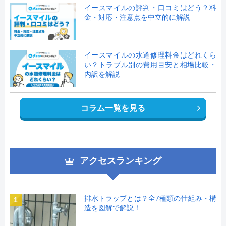
イースマイルの評判・口コミはどう？料
金・対応・注意点を中立的に解説
イースマイルの水道修理料金はどれくら
い？トラブル別の費用目安と相場比較・
内訳を解説
コラム一覧を見る
アクセスランキング
排水トラップとは？全7種類の仕組み・構
1
造を図解で解説！