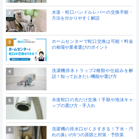
水道・蛇口ハンドルレバーの交換手順・
2
方法を分かりやすく解説
ホームセンターで蛇口交換は可能！料金
3
の相場や業者選びのポイント
洗濯機排水トラップ2種類や仕組みを解
4
説！知っておきたい機能や選び方
水道蛇口の先だけ交換！手順や泡沫キャ
5
ップの選び方・手入れ
洗濯機の排水口がくさすぎる！下水・汚
6
れの臭いの5つの原因と対策・予防策