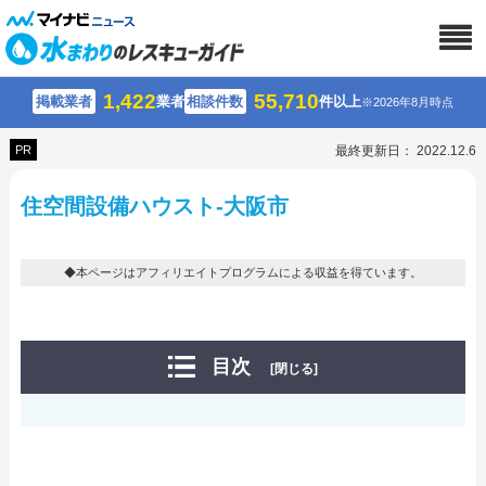
1,422
55,710
掲載業者
業者
相談件数
件以上
※2026年8月時点
PR
最終更新日： 2022.12.6
住空間設備ハウスト-大阪市
◆本ページはアフィリエイトプログラムによる収益を得ています。
目次
[閉じる]