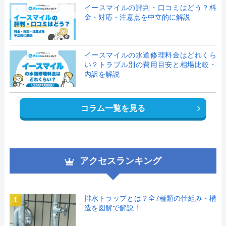
イースマイルの評判・口コミはどう？料
金・対応・注意点を中立的に解説
イースマイルの水道修理料金はどれくら
い？トラブル別の費用目安と相場比較・
内訳を解説
コラム一覧を見る
アクセスランキング
排水トラップとは？全7種類の仕組み・構
1
造を図解で解説！