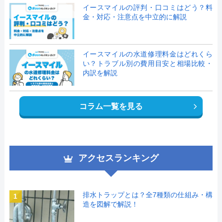
イースマイルの評判・口コミはどう？料
金・対応・注意点を中立的に解説
イースマイルの水道修理料金はどれくら
い？トラブル別の費用目安と相場比較・
内訳を解説
コラム一覧を見る
アクセスランキング
排水トラップとは？全7種類の仕組み・構
1
造を図解で解説！