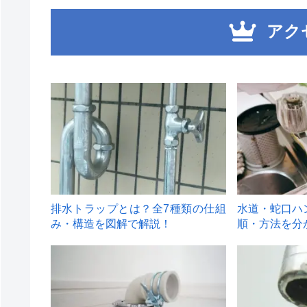
アク
1
2
排水トラップとは？全7種類の仕組
水道・蛇口ハ
み・構造を図解で解説！
順・方法を分
4
5