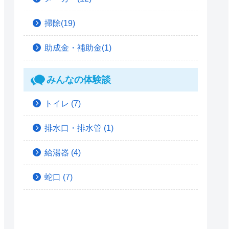
掃除(19)
助成金・補助金(1)
みんなの体験談
トイレ
(7)
排水口・排水管
(1)
給湯器
(4)
蛇口
(7)