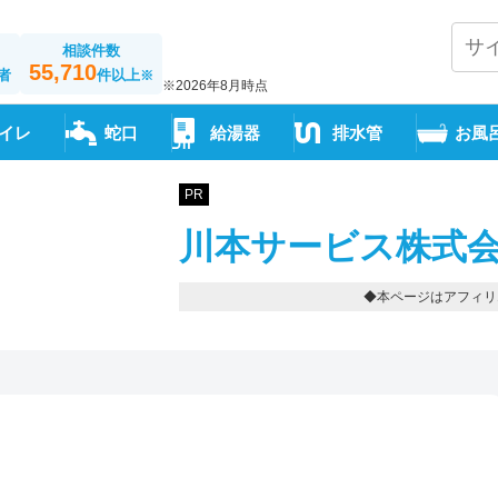
相談件数
55,710
者
件以上
※
※2026年8月時点
イレ
蛇口
給湯器
排水管
お風
PR
川本サービス株式会
◆本ページはアフィリ