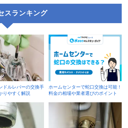
セスランキング
3
ンドルレバーの交換手
ホームセンターで蛇口交換は可能！
かりやすく解説
料金の相場や業者選びのポイント
6