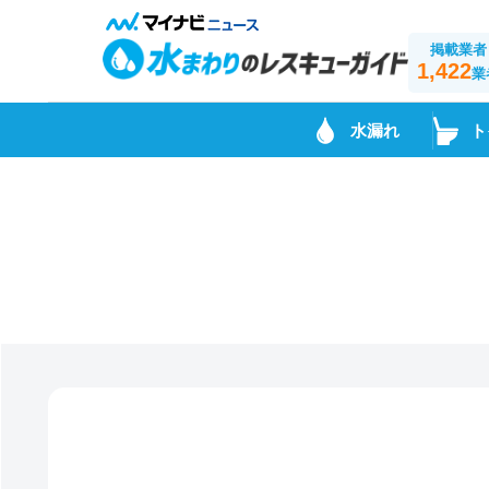
掲載業者
1,422
業
水漏れ
ト