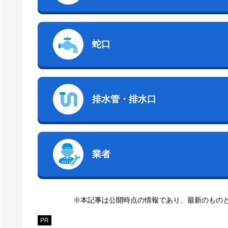
蛇口
排水管・排水口
業者
※本記事は公開時点の情報であり、最新のもの
PR