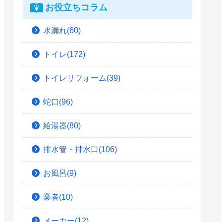
お役立ちコラム
水漏れ(60)
トイレ(172)
トイレリフォーム(39)
蛇口(96)
給湯器(80)
排水管・排水口(106)
お風呂(9)
業者(10)
メーカー(12)