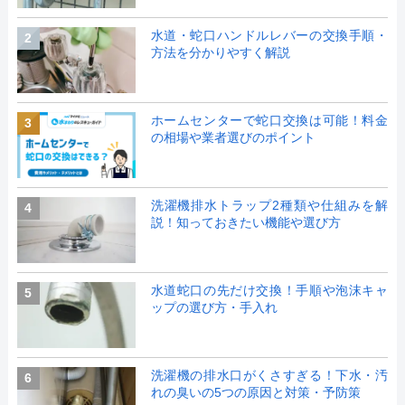
水道・蛇口ハンドルレバーの交換手順・
2
方法を分かりやすく解説
ホームセンターで蛇口交換は可能！料金
3
の相場や業者選びのポイント
洗濯機排水トラップ2種類や仕組みを解
4
説！知っておきたい機能や選び方
水道蛇口の先だけ交換！手順や泡沫キャ
5
ップの選び方・手入れ
洗濯機の排水口がくさすぎる！下水・汚
6
れの臭いの5つの原因と対策・予防策