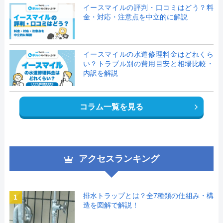
イースマイルの評判・口コミはどう？料
金・対応・注意点を中立的に解説
イースマイルの水道修理料金はどれくら
い？トラブル別の費用目安と相場比較・
内訳を解説
コラム一覧を見る
アクセスランキング
排水トラップとは？全7種類の仕組み・構
1
造を図解で解説！