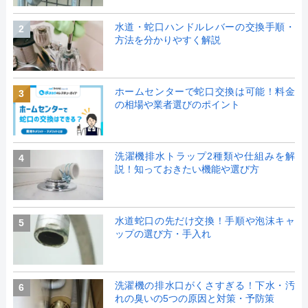
水道・蛇口ハンドルレバーの交換手順・
2
方法を分かりやすく解説
ホームセンターで蛇口交換は可能！料金
3
の相場や業者選びのポイント
洗濯機排水トラップ2種類や仕組みを解
4
説！知っておきたい機能や選び方
水道蛇口の先だけ交換！手順や泡沫キャ
5
ップの選び方・手入れ
洗濯機の排水口がくさすぎる！下水・汚
6
れの臭いの5つの原因と対策・予防策