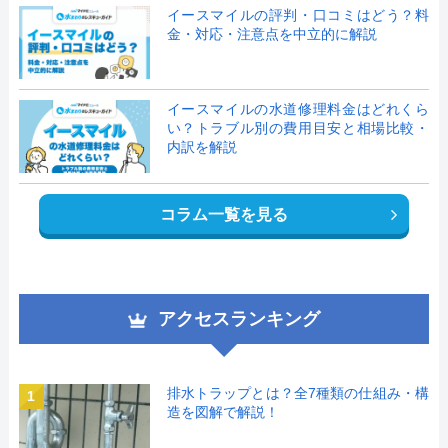
イースマイルの評判・口コミはどう？料
金・対応・注意点を中立的に解説
イースマイルの水道修理料金はどれくら
い？トラブル別の費用目安と相場比較・
内訳を解説
コラム一覧を見る
アクセスランキング
排水トラップとは？全7種類の仕組み・構
1
造を図解で解説！