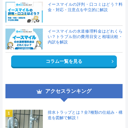
イースマイルの評判・口コミはどう？料
金・対応・注意点を中立的に解説
イースマイルの水道修理料金はどれくら
い？トラブル別の費用目安と相場比較・
内訳を解説
コラム一覧を見る
アクセスランキング
排水トラップとは？全7種類の仕組み・構
1
造を図解で解説！