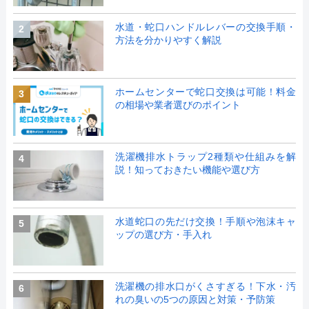
水道・蛇口ハンドルレバーの交換手順・
2
方法を分かりやすく解説
ホームセンターで蛇口交換は可能！料金
3
の相場や業者選びのポイント
洗濯機排水トラップ2種類や仕組みを解
4
説！知っておきたい機能や選び方
水道蛇口の先だけ交換！手順や泡沫キャ
5
ップの選び方・手入れ
洗濯機の排水口がくさすぎる！下水・汚
6
れの臭いの5つの原因と対策・予防策