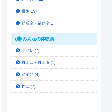
掃除(19)
助成金・補助金(1)
みんなの体験談
トイレ
(7)
排水口・排水管
(1)
給湯器
(4)
蛇口
(7)