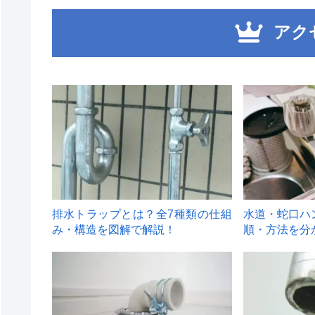
アク
1
2
排水トラップとは？全7種類の仕組
水道・蛇口ハ
み・構造を図解で解説！
順・方法を分
4
5