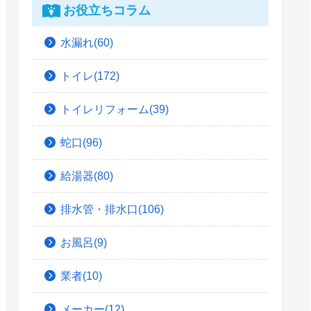
お役立ちコラム
水漏れ(60)
トイレ(172)
トイレリフォーム(39)
蛇口(96)
給湯器(80)
排水管・排水口(106)
お風呂(9)
業者(10)
メーカー(12)