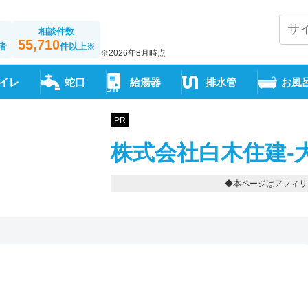
相談件数
55,710
者
件以上
※
※2026年8月時点
イレ
蛇口
給湯器
排水管
お風
PR
株式会社白木住建-
◆本ページはアフィリ