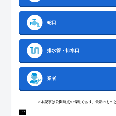
蛇口
排水管・排水口
業者
※本記事は公開時点の情報であり、最新のもの
PR