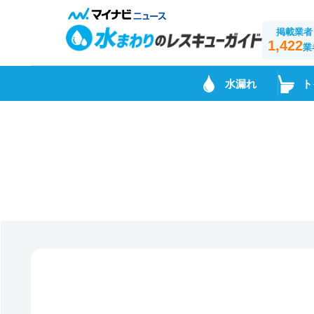
掲載業者
1,422
業
水漏れ
ト