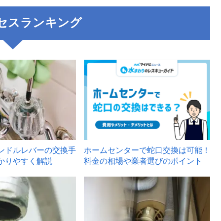
セスランキング
3
ンドルレバーの交換手
ホームセンターで蛇口交換は可能！
かりやすく解説
料金の相場や業者選びのポイント
6