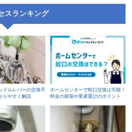
セスランキング
3
ンドルレバーの交換手
ホームセンターで蛇口交換は可能！
かりやすく解説
料金の相場や業者選びのポイント
6