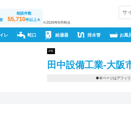
相談件数
55,710
者
件以上
※
※2026年8月時点
イレ
蛇口
給湯器
排水管
お風
PR
田中設備工業-大阪
◆本ページはアフィリ