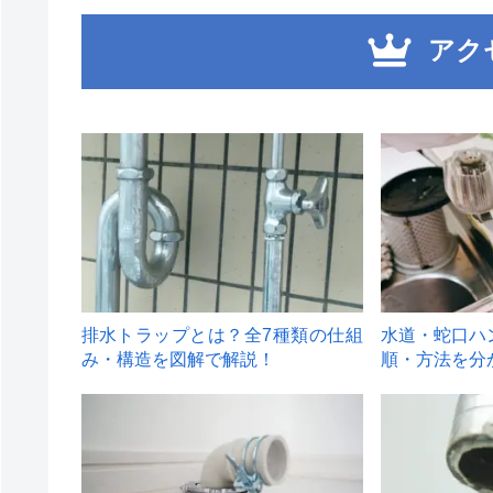
アク
1
2
排水トラップとは？全7種類の仕組
水道・蛇口ハ
み・構造を図解で解説！
順・方法を分
4
5