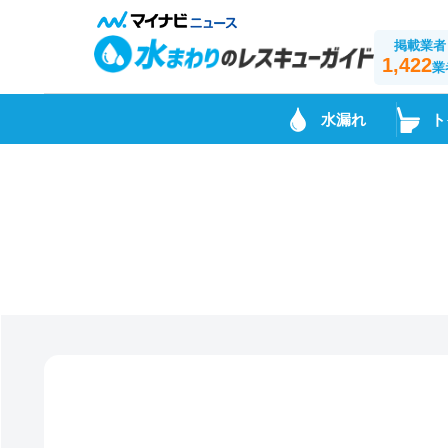
掲載業者
1,422
業
水漏れ
ト