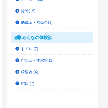
掃除(19)
助成金・補助金(1)
みんなの体験談
トイレ
(7)
排水口・排水管
(1)
給湯器
(4)
蛇口
(7)