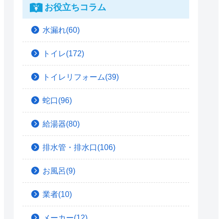
お役立ちコラム
水漏れ(60)
トイレ(172)
トイレリフォーム(39)
蛇口(96)
給湯器(80)
排水管・排水口(106)
お風呂(9)
業者(10)
メーカー(12)