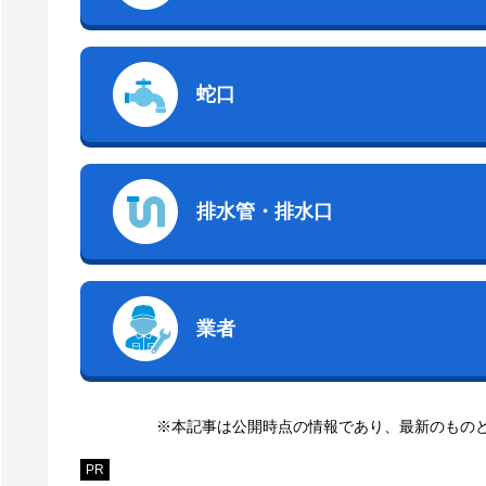
蛇口
排水管・排水口
業者
※本記事は公開時点の情報であり、最新のもの
PR