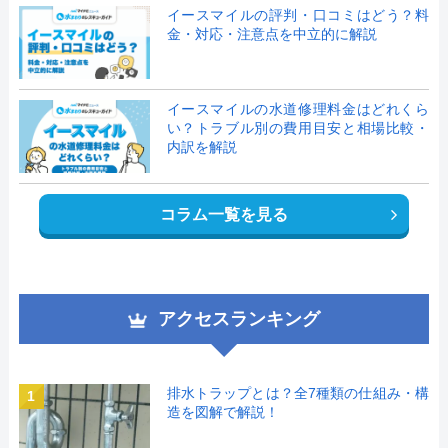
イースマイルの評判・口コミはどう？料
金・対応・注意点を中立的に解説
イースマイルの水道修理料金はどれくら
い？トラブル別の費用目安と相場比較・
内訳を解説
コラム一覧を見る
アクセスランキング
排水トラップとは？全7種類の仕組み・構
1
造を図解で解説！