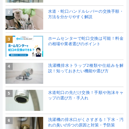
水道・蛇口ハンドルレバーの交換手順・
2
方法を分かりやすく解説
ホームセンターで蛇口交換は可能！料金
3
の相場や業者選びのポイント
洗濯機排水トラップ2種類や仕組みを解
4
説！知っておきたい機能や選び方
水道蛇口の先だけ交換！手順や泡沫キャ
5
ップの選び方・手入れ
洗濯機の排水口がくさすぎる！下水・汚
6
れの臭いの5つの原因と対策・予防策