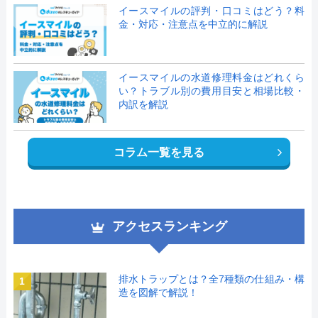
イースマイルの評判・口コミはどう？料
金・対応・注意点を中立的に解説
イースマイルの水道修理料金はどれくら
い？トラブル別の費用目安と相場比較・
内訳を解説
コラム一覧を見る
アクセスランキング
排水トラップとは？全7種類の仕組み・構
1
造を図解で解説！