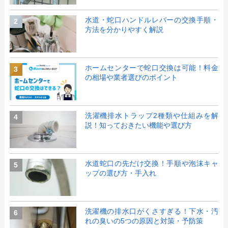
水道・蛇口ハンドルレバーの交換手順・
2
方法を分かりやすく解説
ホームセンターで蛇口交換は可能！料金
3
の相場や業者選びのポイント
洗濯機排水トラップ2種類や仕組みを解
4
説！知っておきたい機能や選び方
水道蛇口の先だけ交換！手順や泡沫キャ
5
ップの選び方・手入れ
洗濯機の排水口がくさすぎる！下水・汚
6
れの臭いの5つの原因と対策・予防策