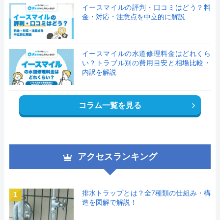
イースマイルの評判・口コミはどう？料
金・対応・注意点を中立的に解説
イースマイルの水道修理料金はどれくら
い？トラブル別の費用目安と相場比較・
内訳を解説
コラム一覧を見る
アクセスランキング
排水トラップとは？全7種類の仕組み・構
1
造を図解で解説！