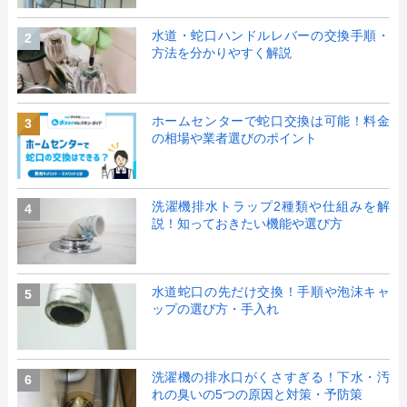
水道・蛇口ハンドルレバーの交換手順・
2
方法を分かりやすく解説
ホームセンターで蛇口交換は可能！料金
3
の相場や業者選びのポイント
洗濯機排水トラップ2種類や仕組みを解
4
説！知っておきたい機能や選び方
水道蛇口の先だけ交換！手順や泡沫キャ
5
ップの選び方・手入れ
洗濯機の排水口がくさすぎる！下水・汚
6
れの臭いの5つの原因と対策・予防策