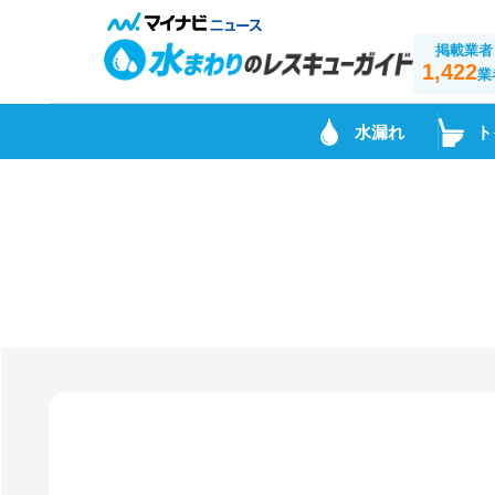
掲載業者
1,422
業
水漏れ
ト