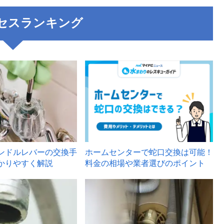
セスランキング
3
ンドルレバーの交換手
ホームセンターで蛇口交換は可能！
かりやすく解説
料金の相場や業者選びのポイント
6