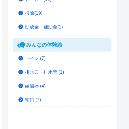
掃除(19)
助成金・補助金(1)
みんなの体験談
トイレ
(7)
排水口・排水管
(1)
給湯器
(4)
蛇口
(7)