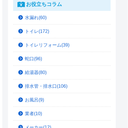
お役立ちコラム
水漏れ(60)
トイレ(172)
トイレリフォーム(39)
蛇口(96)
給湯器(80)
排水管・排水口(106)
お風呂(9)
業者(10)
メーカー(12)