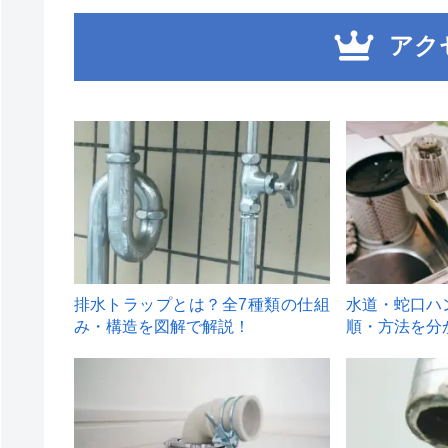
アク
1
2
排水トラップとは？全7種類の仕組
水道・蛇口ハ
み・構造を図解で解説！
順・方法を分
4
5