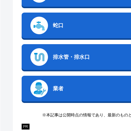
蛇口
排水管・排水口
業者
※本記事は公開時点の情報であり、最新のもの
PR