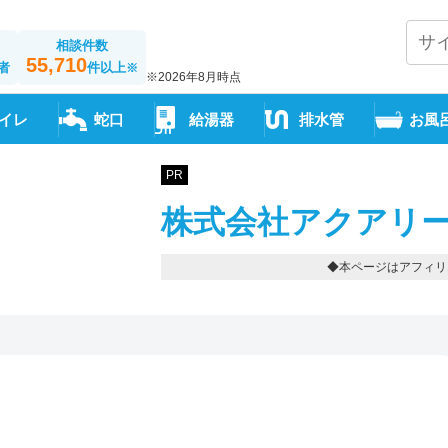
相談件数
55,710
者
件以上
※
※2026年8月時点
イレ
蛇口
給湯器
排水管
お風
PR
株式会社アクアリー
◆本ページはアフィリ