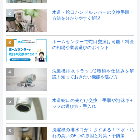
水道・蛇口ハンドルレバーの交換手順・
2
方法を分かりやすく解説
ホームセンターで蛇口交換は可能！料金
3
の相場や業者選びのポイント
洗濯機排水トラップ2種類や仕組みを解
4
説！知っておきたい機能や選び方
水道蛇口の先だけ交換！手順や泡沫キャ
5
ップの選び方・手入れ
洗濯機の排水口がくさすぎる！下水・汚
6
れの臭いの5つの原因と対策・予防策