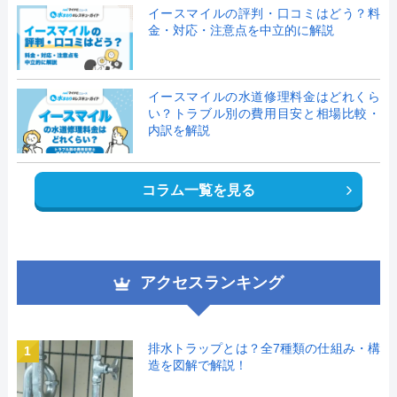
イースマイルの評判・口コミはどう？料
金・対応・注意点を中立的に解説
イースマイルの水道修理料金はどれくら
い？トラブル別の費用目安と相場比較・
内訳を解説
コラム一覧を見る
アクセスランキング
排水トラップとは？全7種類の仕組み・構
1
造を図解で解説！