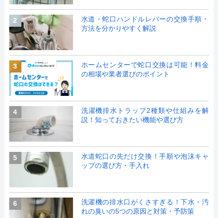
水道・蛇口ハンドルレバーの交換手順・
2
方法を分かりやすく解説
ホームセンターで蛇口交換は可能！料金
3
の相場や業者選びのポイント
洗濯機排水トラップ2種類や仕組みを解
4
説！知っておきたい機能や選び方
水道蛇口の先だけ交換！手順や泡沫キャ
5
ップの選び方・手入れ
洗濯機の排水口がくさすぎる！下水・汚
6
れの臭いの5つの原因と対策・予防策