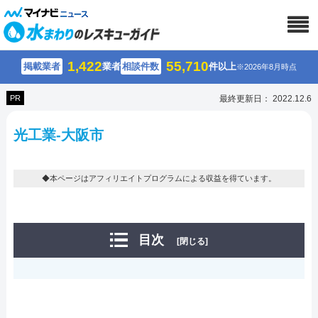
1,422
55,710
掲載業者
業者
相談件数
件以上
※2026年8月時点
PR
最終更新日： 2022.12.6
光工業-大阪市
◆本ページはアフィリエイトプログラムによる収益を得ています。
目次
[閉じる]