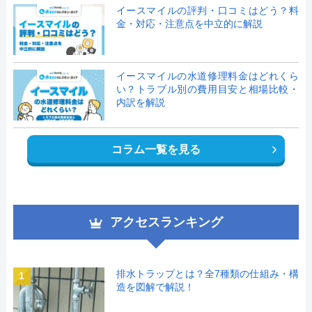
イースマイルの評判・口コミはどう？料
金・対応・注意点を中立的に解説
イースマイルの水道修理料金はどれくら
い？トラブル別の費用目安と相場比較・
内訳を解説
コラム一覧を見る
アクセスランキング
排水トラップとは？全7種類の仕組み・構
1
造を図解で解説！