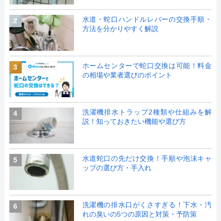
水道・蛇口ハンドルレバーの交換手順・
2
方法を分かりやすく解説
ホームセンターで蛇口交換は可能！料金
3
の相場や業者選びのポイント
洗濯機排水トラップ2種類や仕組みを解
4
説！知っておきたい機能や選び方
水道蛇口の先だけ交換！手順や泡沫キャ
5
ップの選び方・手入れ
洗濯機の排水口がくさすぎる！下水・汚
6
れの臭いの5つの原因と対策・予防策