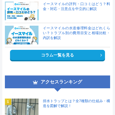
イースマイルの評判・口コミはどう？料
金・対応・注意点を中立的に解説
イースマイルの水道修理料金はどれくら
い？トラブル別の費用目安と相場比較・
内訳を解説
コラム一覧を見る
アクセスランキング
排水トラップとは？全7種類の仕組み・構
1
造を図解で解説！