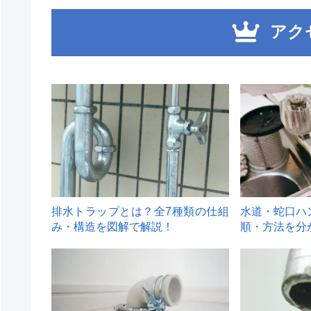
アク
1
2
排水トラップとは？全7種類の仕組
水道・蛇口ハ
み・構造を図解で解説！
順・方法を分
4
5