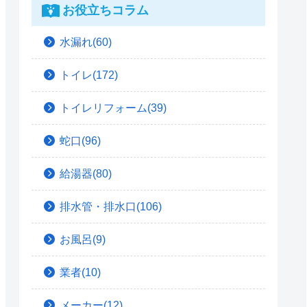
お役立ちコラム
水漏れ(60)
トイレ(172)
トイレリフォーム(39)
蛇口(96)
給湯器(80)
排水管・排水口(106)
お風呂(9)
業者(10)
メーカー(12)