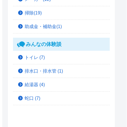
掃除(19)
助成金・補助金(1)
みんなの体験談
トイレ
(7)
排水口・排水管
(1)
給湯器
(4)
蛇口
(7)