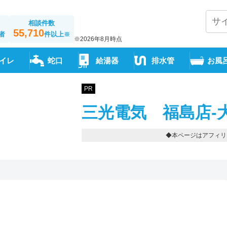
相談件数
55,710
者
件以上
※
※2026年8月時点
イレ
蛇口
給湯器
排水管
お風
PR
三光電気 福島店-
◆本ページはアフィリ