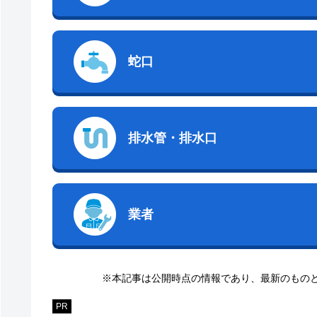
蛇口
排水管・排水口
業者
※本記事は公開時点の情報であり、最新のもの
PR