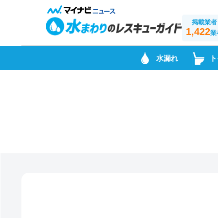
掲載業者
1,422
業
水漏れ
ト