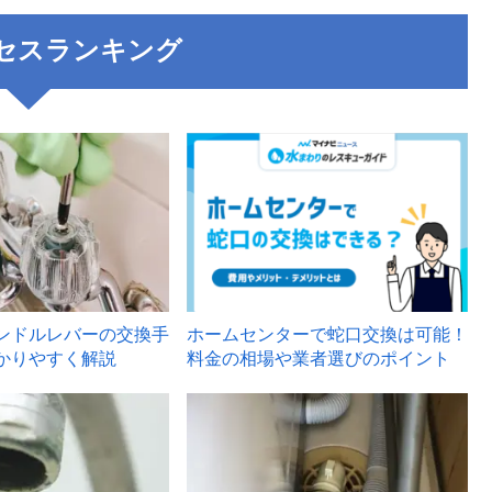
セスランキング
3
ンドルレバーの交換手
ホームセンターで蛇口交換は可能！
かりやすく解説
料金の相場や業者選びのポイント
6