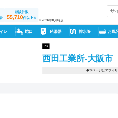
相談件数
55,710
者
件以上
※
※2026年8月時点
イレ
蛇口
給湯器
排水管
お風
PR
西田工業所-大阪市
◆本ページはアフィリ