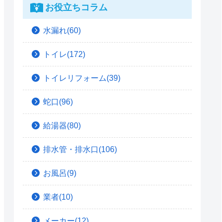
お役立ちコラム
水漏れ(60)
トイレ(172)
トイレリフォーム(39)
蛇口(96)
給湯器(80)
排水管・排水口(106)
お風呂(9)
業者(10)
メーカー(12)