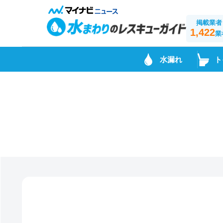
掲載業者
1,422
業
水漏れ
ト