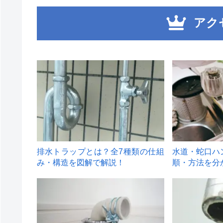
アク
1
2
排水トラップとは？全7種類の仕組
水道・蛇口ハ
み・構造を図解で解説！
順・方法を分
4
5