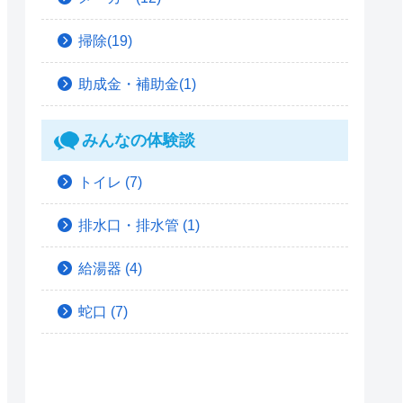
掃除(19)
助成金・補助金(1)
みんなの体験談
トイレ
(7)
排水口・排水管
(1)
給湯器
(4)
蛇口
(7)