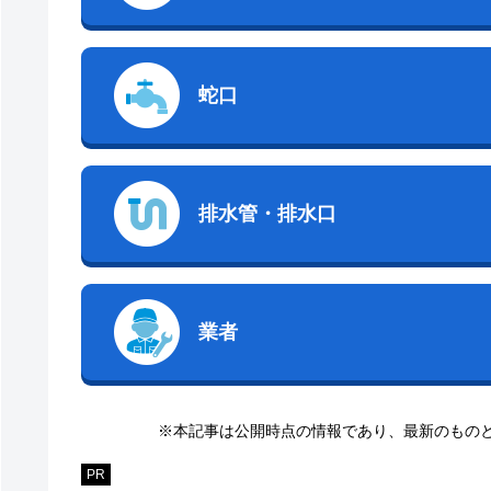
蛇口
排水管・排水口
業者
※本記事は公開時点の情報であり、最新のもの
PR