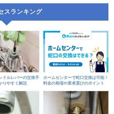
セスランキング
3
ンドルレバーの交換手
ホームセンターで蛇口交換は可能！
かりやすく解説
料金の相場や業者選びのポイント
6