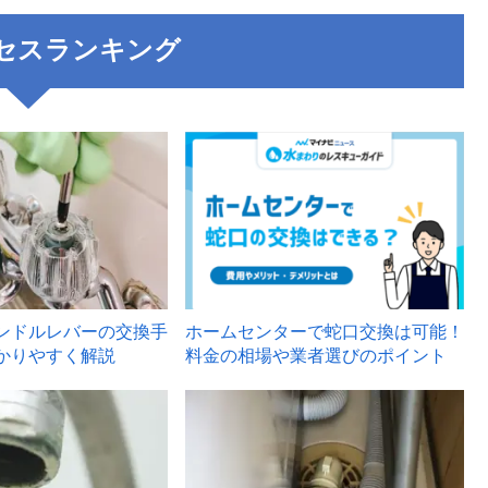
セスランキング
3
ンドルレバーの交換手
ホームセンターで蛇口交換は可能！
かりやすく解説
料金の相場や業者選びのポイント
6