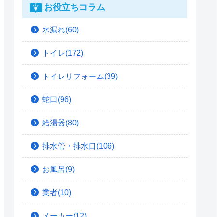
お役立ちコラム
水漏れ(60)
トイレ(172)
トイレリフォーム(39)
蛇口(96)
給湯器(80)
排水管・排水口(106)
お風呂(9)
業者(10)
メーカー(12)