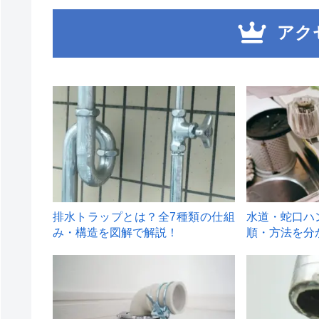
アク
1
2
排水トラップとは？全7種類の仕組
水道・蛇口ハ
み・構造を図解で解説！
順・方法を分
4
5