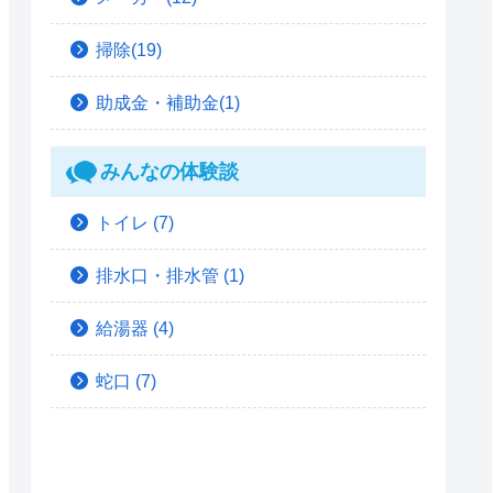
掃除(19)
助成金・補助金(1)
みんなの体験談
トイレ
(7)
排水口・排水管
(1)
給湯器
(4)
蛇口
(7)