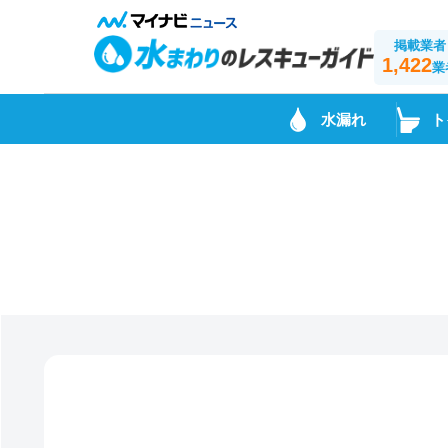
掲載業者
1,422
業
水漏れ
ト