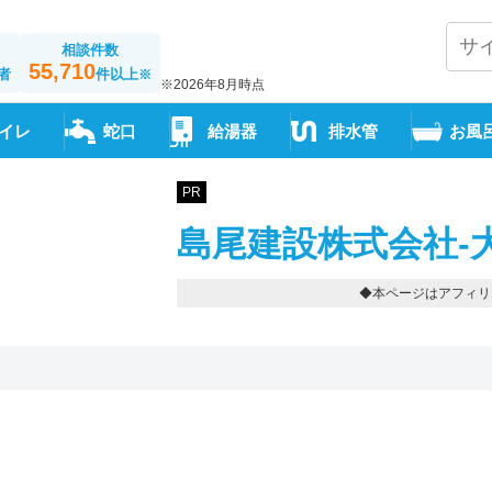
相談件数
55,710
者
件以上
※
※2026年8月時点
イレ
蛇口
給湯器
排水管
お風
PR
島尾建設株式会社-
◆本ページはアフィリ