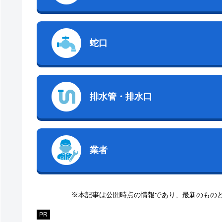
蛇口
排水管・排水口
業者
※本記事は公開時点の情報であり、最新のもの
PR